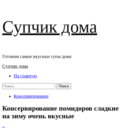
Перейти
Супчик дома
к
содержимому
Готовим самые вкусные супы дома
Основное
Супчик дома
меню
На главную
Найти:
Консервирование
Консервирование помидоров сладкие
на зиму очень вкусные