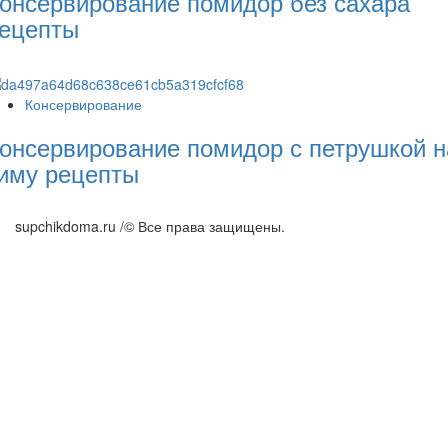
онсервирование помидор без сахара
ецепты
Консервирование
онсервирование помидор с петрушкой н
иму рецепты
supchikdoma.ru /© Все права защищены.