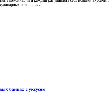
льные комбинации и каждый раз удивлять себя новыми вкусами. 
 кулинарных начинаниях!
вых банках с уксусом