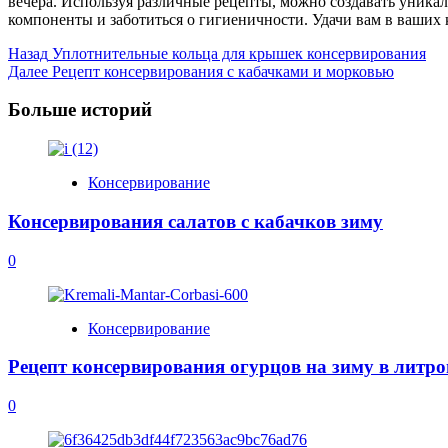
вечера. Используя различные рецепты, можно создавать уника
компоненты и заботиться о гигиеничности. Удачи вам в ваших
Post
Назад
Уплотнительные кольца для крышек консервирования
Далее
Рецепт консервирования с кабачками и морковью
Navigation
Больше историй
Консервирование
Консервирования салатов с кабачков зиму
0
Консервирование
Рецепт консервирования огурцов на зиму в литро
0