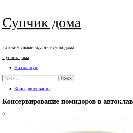
Перейти
Супчик дома
к
содержимому
Готовим самые вкусные супы дома
Основное
Супчик дома
меню
На главную
Найти:
Консервирование
Консервирование помидоров в автокла
0