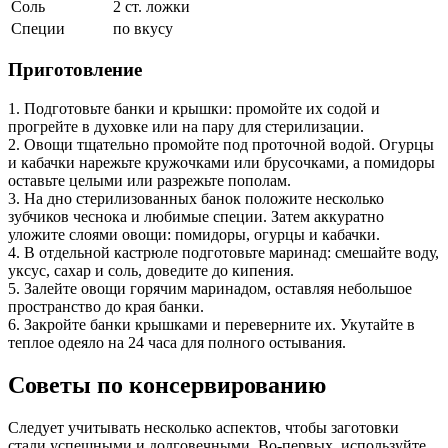
Соль
2 ст. ложки
Специи
по вкусу
Приготовление
1. Подготовьте банки и крышки: промойте их содой и
прогрейте в духовке или на пару для стерилизации.
2. Овощи тщательно промойте под проточной водой. Огурцы
и кабачки нарежьте кружочками или брусочками, а помидоры
оставьте целыми или разрежьте пополам.
3. На дно стерилизованных банок положите несколько
зубчиков чеснока и любимые специи. Затем аккуратно
уложите слоями овощи: помидоры, огурцы и кабачки.
4. В отдельной кастрюле подготовьте маринад: смешайте воду,
уксус, сахар и соль, доведите до кипения.
5. Залейте овощи горячим маринадом, оставляя небольшое
пространство до края банки.
6. Закройте банки крышками и переверните их. Укутайте в
теплое одеяло на 24 часа для полного остывания.
Советы по консервированию
Следует учитывать несколько аспектов, чтобы заготовки
стали успешными и долговечными. Во-первых, используйте