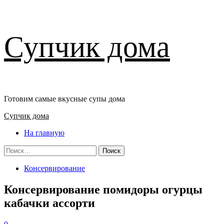
Перейти
Супчик дома
к
содержимому
Готовим самые вкусные супы дома
Основное
Супчик дома
меню
На главную
Найти:
Консервирование
Консервирование помидоры огурцы
кабачки ассорти