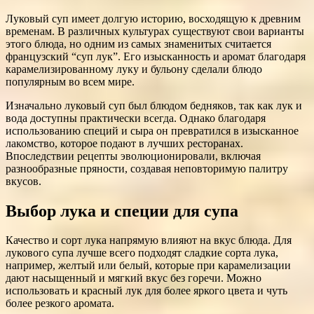
Луковый суп имеет долгую историю, восходящую к древним
временам. В различных культурах существуют свои варианты
этого блюда, но одним из самых знаменитых считается
французский “суп лук”. Его изысканность и аромат благодаря
карамелизированному луку и бульону сделали блюдо
популярным во всем мире.
Изначально луковый суп был блюдом бедняков, так как лук и
вода доступны практически всегда. Однако благодаря
использованию специй и сыра он превратился в изысканное
лакомство, которое подают в лучших ресторанах.
Впоследствии рецепты эволюционировали, включая
разнообразные пряности, создавая неповторимую палитру
вкусов.
Выбор лука и специи для супа
Качество и сорт лука напрямую влияют на вкус блюда. Для
лукового супа лучше всего подходят сладкие сорта лука,
например, желтый или белый, которые при карамелизации
дают насыщенный и мягкий вкус без горечи. Можно
использовать и красный лук для более яркого цвета и чуть
более резкого аромата.