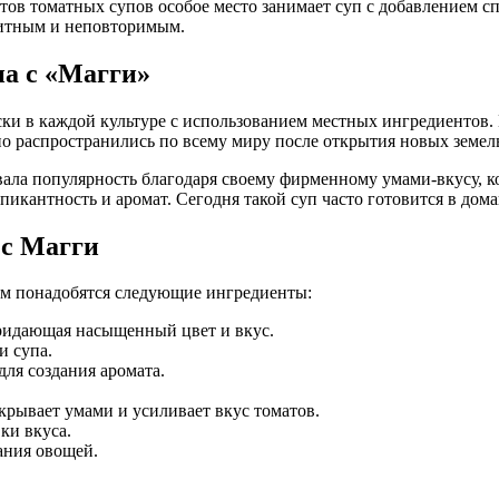
тов томатных супов особое место занимает суп с добавлением с
титным и неповторимым.
па с «Магги»
и в каждой культуре с использованием местных ингредиентов. 
о распространились по всему миру после открытия новых земел
вала популярность благодаря своему фирменному умами-вкусу, 
пикантность и аромат. Сегодня такой суп часто готовится в дома
 с Магги
ам понадобятся следующие ингредиенты:
ридающая насыщенный цвет и вкус.
и супа.
ля создания аромата.
рывает умами и усиливает вкус томатов.
ки вкуса.
ания овощей.