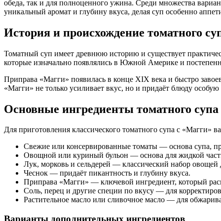
обеда, так и для полноценного ужина. Среди множества вариан
уникальный аромат и глубину вкуса, делая суп особенно аппе
История и происхождение томатного су
Томатный суп имеет древнюю историю и существует практическ
которые изначально появлялись в Южной Америке и постепенн
Приправа «Магги» появилась в конце XIX века и быстро завое
«Магги» не только усиливает вкус, но и придаёт блюду особую 
Основные ингредиенты томатного супа
Для приготовления классического томатного супа с «Магги» в
Свежие или консервированные томаты — основа супа, п
Овощной или куриный бульон — основа для жидкой част
Лук, морковь и сельдерей — классический набор овощей д
Чеснок — придаёт пикантность и глубину вкуса.
Приправа «Магги» — ключевой ингредиент, который раск
Соль, перец и другие специи по вкусу — для корректиров
Растительное масло или сливочное масло — для обжарив
Варианты дополнительных ингредиентов