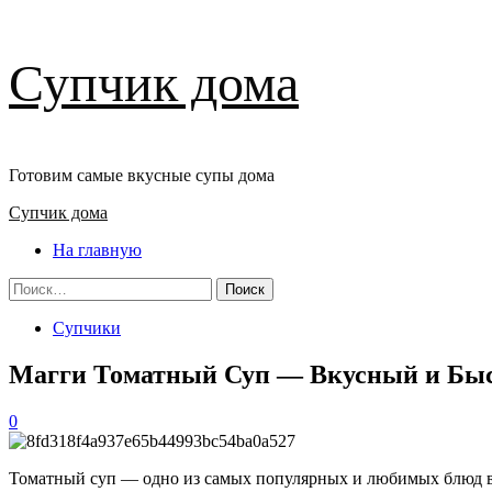
Перейти
Супчик дома
к
содержимому
Готовим самые вкусные супы дома
Основное
Супчик дома
меню
На главную
Найти:
Супчики
Магги Томатный Суп — Вкусный и Бы
0
Томатный суп — одно из самых популярных и любимых блюд в 