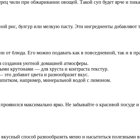
ец чили при обжаривании овощей. Такой суп будет ярче и пикан
ной рис, булгур или мелкую пасту. Эти ингредиенты добавляют 
и от блюда. Его можно подавать как в повседневной, так и в пр
я создания уютной домашней атмосферы.
ми крутонами — для хруста и контраста текстур.
 это добавит цвета и разнообразит вкус.
апитком, например, минеральной водой с лимоном.
проявился максимально ярко. Не забывайте о красивой посуде и
 вкусный способ разнообразить меню и насытиться полезными в