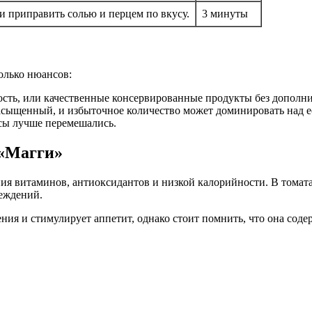
 приправить солью и перцем по вкусу.
3 минуты
олько нюансов:
ость, или качественные консервированные продукты без дополн
насыщенный, и избыточное количество может доминировать над е
усы лучше перемешались.
 «Магги»
ния витаминов, антиоксидантов и низкой калорийности. В тома
реждений.
ния и стимулирует аппетит, однако стоит помнить, что она сод