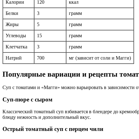
Калории
120
ккал
Белки
3
грамм
Жиры
5
грамм
Углеводы
15
грамм
Клетчатка
3
грамм
Натрий
700
мг (зависит от соли и Магги)
Популярные вариации и рецепты томат
Суп с томатами и «Магги» можно варьировать в зависимости о
Суп-пюре с сыром
Классический томатный суп взбивается в блендере до кремообра
блюду нежность и дополнительный вкус.
Острый томатный суп с перцем чили