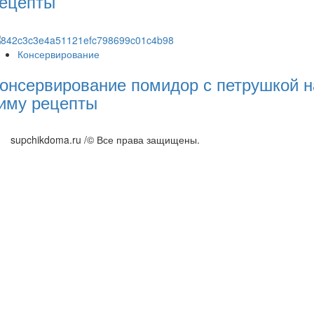
ецепты
Консервирование
онсервирование помидор с петрушкой н
иму рецепты
supchikdoma.ru /© Все права защищены.