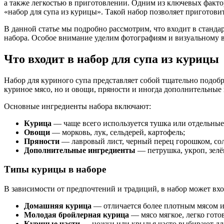
а также легкостью в приготовлении. Одним из ключевых факто
«набор для супа из курицы». Такой набор позволяет приготов
В данной статье мы подробно рассмотрим, что входит в станда
набора. Особое внимание уделим фотографиям и визуальному во
Что входит в набор для супа из курицы
Набор для куриного супа представляет собой тщательно подобр
куриное мясо, но и овощи, пряности и иногда дополнительные 
Основные ингредиенты набора включают:
Курица
— чаще всего используется тушка или отдельные 
Овощи
— морковь, лук, сельдерей, картофель;
Пряности
— лавровый лист, черный перец горошком, сол
Дополнительные ингредиенты
— петрушка, укроп, зелё
Типы курицы в наборе
В зависимости от предпочтений и традиций, в набор может вх
Домашняя курица
— отличается более плотным мясом и
Молодая бройлерная курица
— мясо мягкое, легко гото
Куриные части
— ножки или крылья часто выбирают для 