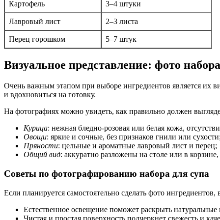
Картофель
3–4 штуки
Лавровый лист
2–3 листа
Перец горошком
5–7 штук
Визуальное представление: фото набора
Очень важным этапом при выборе ингредиентов является их виз
и вдохновиться на готовку.
На фотографиях можно увидеть, как правильно должен выгляде
Курица
: нежная бледно-розовая или белая кожа, отсутстви
Овощи
: яркие и сочные, без признаков гнили или сухости
Пряности
: цельные и ароматные лавровый лист и перец;
Общий вид
: аккуратно разложены на столе или в корзине
Советы по фотографированию набора для супа
Если планируется самостоятельно сделать фото ингредиентов,
Естественное освещение поможет раскрыть натуральные 
Чистая и простая поверхность подчеркнет свежесть и каче