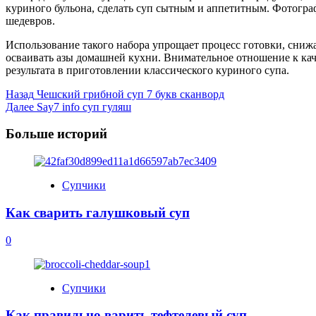
куриного бульона, сделать суп сытным и аппетитным. Фотогра
шедевров.
Использование такого набора упрощает процесс готовки, снижа
осваивать азы домашней кухни. Внимательное отношение к кач
результата в приготовлении классического куриного супа.
Post
Назад
Чешский грибной суп 7 букв сканворд
Далее
Say7 info суп гуляш
Navigation
Больше историй
Супчики
Как сварить галушковый суп
0
Супчики
Как правильно варить тефтелевый суп