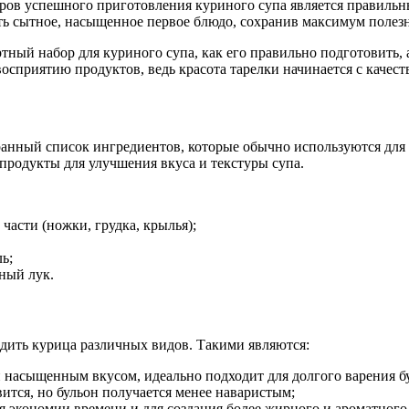
ров успешного приготовления куриного супа является правильн
ить сытное, насыщенное первое блюдо, сохранив максимум полез
ртный набор для куриного супа, как его правильно подготовить,
сприятию продуктов, ведь красота тарелки начинается с качеств
анный список ингредиентов, которые обычно используются для п
продукты для улучшения вкуса и текстуры супа.
части (ножки, грудка, крылья);
ь;
ный лук.
одить курица различных видов. Такими являются:
 насыщенным вкусом, идеально подходит для долгого варения б
вится, но бульон получается менее наваристым;
экономии времени и для создания более жирного и ароматного 