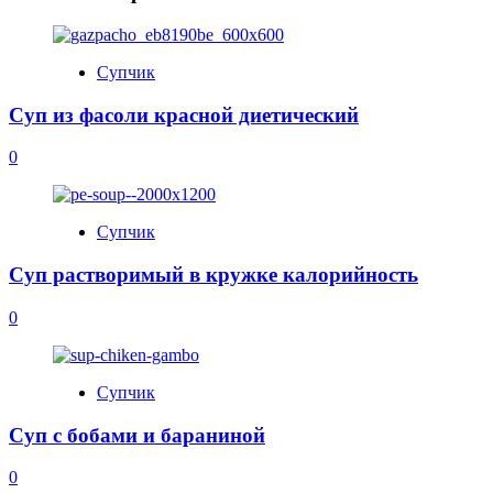
Супчик
Суп из фасоли красной диетический
0
Супчик
Суп растворимый в кружке калорийность
0
Супчик
Суп с бобами и бараниной
0