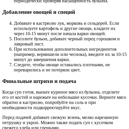
периодически проверяя насыщенность бульона.
Добавление овощей и специй
Добавьте в кастрюлю лук, морковь и сельдерей. Если
используете картофель и другие овощи, кладите их
через 10-15 минут после начала варки овощей.
Посолите бульон, добавьте черный перец горошком и
лавровый лист.
При использовании дополнительных ингредиентов
(например, вермишели или чеснока), введите их за 10-15
минут до завершения варки.
Следите, чтобы овощи оставались плотными, не
переварились и не потеряли цвет.
Финальные штрихи и подача
Когда суп готов, выньте куриное мясо из бульона, отделите
его от костей и нарежьте на небольшие кусочки. Верните мясо
обратно в кастрюлю, попробуйте на соль и при
необходимости подкорректируйте вкус.
Перед подачей добавьте свежую зелень, мелко нарезанную
петрушку и укроп. Можно также подать суп с кусочком
свежего хлеба или гренками.