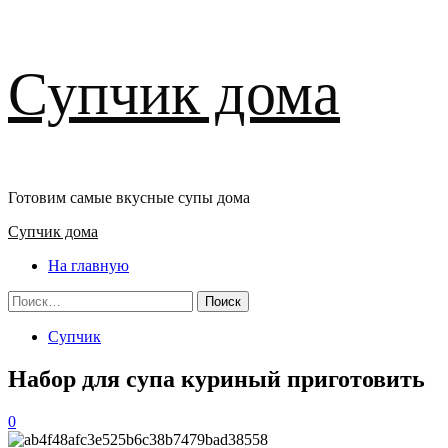
Перейти
Супчик дома
к
содержимому
Готовим самые вкусные супы дома
Основное
Супчик дома
меню
На главную
Найти:
Супчик
Набор для супа куриный приготовить
0