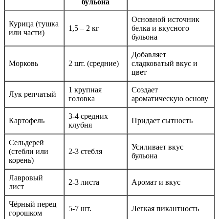
бульона
Основной источник
Курица (тушка
1,5 – 2 кг
белка и вкусного
или части)
бульона
Добавляет
Морковь
2 шт. (средние)
сладковатый вкус и
цвет
1 крупная
Создает
Лук репчатый
головка
ароматическую основу
3-4 средних
Картофель
Придает сытность
клубня
Сельдерей
Усиливает вкус
(стебли или
2-3 стебля
бульона
корень)
Лавровый
2-3 листа
Аромат и вкус
лист
Чёрный перец
5-7 шт.
Легкая пикантность
горошком