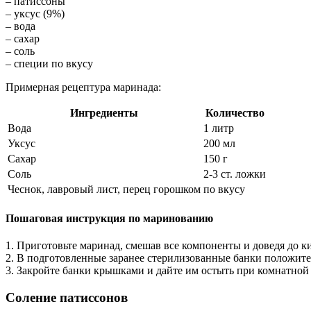
– патиссоны
– уксус (9%)
– вода
– сахар
– соль
– специи по вкусу
Примерная рецептура маринада:
Ингредиенты
Количество
Вода
1 литр
Уксус
200 мл
Сахар
150 г
Соль
2-3 ст. ложки
Чеснок, лавровый лист, перец горошком
по вкусу
Пошаговая инструкция по маринованию
1. Приготовьте маринад, смешав все компоненты и доведя до к
2. В подготовленные заранее стерилизованные банки положите
3. Закройте банки крышками и дайте им остыть при комнатной
Соление патиссонов