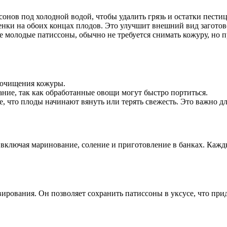
онов под холодной водой, чтобы удалить грязь и остатки пести
ренки на обоих концах плодов. Это улучшит внешний вид заготов
е молодые патиссоны, обычно не требуется снимать кожуру, но 
о очищения кожуры.
ание, так как обработанные овощи могут быстро портиться.
е, что плоды начинают вянуть или терять свежесть. Это важно д
включая маринование, соление и приготовление в банках. Кажды
рования. Он позволяет сохранить патиссоны в уксусе, что прид