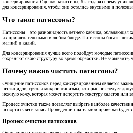
консервирования. Однако патиссоны, благодаря своему уникаль
для консервирования, чтобы они остались вкусными и полезны
Что такое патиссоны?
Патиссоны – это разновидность летнего кабачка, обладающая х
их привлекательными в любом блюде. Патиссоны богаты витам
магний и калий.
Для консервирования лучше всего подойдут молодые патиссоны
сохраняют свою структуру во время обработки. Не забывайте,
Почему важно чистить патиссоны?
Очищение патиссонов перед консервированием является важным
пестицидов, грязь и микроорганизмы, которые не следует доп
нежную кожу, которая может испортить текстуру салатов или з
Процесс очистки также позволяет выбрать наиболее качественн
испортить весь запас. Проведение тщательной проверки будет 
Процесс очистки патиссонов
Очищение патиссонов включает в себя несколько шагов: