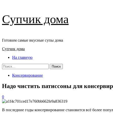
Перейти
Супчик дома
к
содержимому
Готовим самые вкусные супы дома
Основное
Супчик дома
меню
На главную
Найти:
Консервирование
Надо чистить патиссоны для консерви
0
В последние годы консервирование становится всё более попу