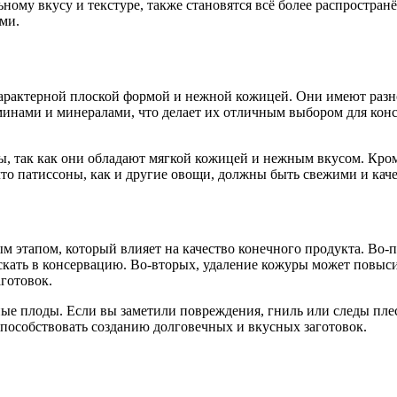
ному вкусу и текстуре, также становятся всё более распростра
ми.
арактерной плоской формой и нежной кожицей. Они имеют разноо
инами и минералами, что делает их отличным выбором для кон
, так как они обладают мягкой кожицей и нежным вкусом. Кром
 что патиссоны, как и другие овощи, должны быть свежими и кач
 этапом, который влияет на качество конечного продукта. Во-п
ускать в консервацию. Во-вторых, удаление кожуры может повыс
аготовок.
ые плоды. Если вы заметили повреждения, гниль или следы плес
способствовать созданию долговечных и вкусных заготовок.