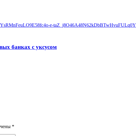
вых банках с уксусом
ечены
*