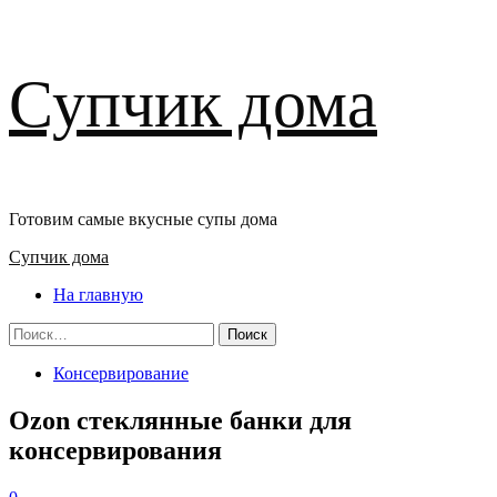
Перейти
Супчик дома
к
содержимому
Готовим самые вкусные супы дома
Основное
Супчик дома
меню
На главную
Найти:
Консервирование
Ozon стеклянные банки для
консервирования