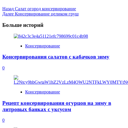
Post
Назад
Салат огород консервирование
Далее
Консервирование целиком груш
Navigation
Больше историй
Консервирование
Консервирования салатов с кабачков зиму
0
Консервирование
Рецепт консервирования огурцов на зиму в
литровых банках с уксусом
0