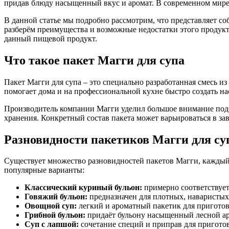
придав блюду насыщенный вкус и аромат. В современном мире
В данной статье мы подробно рассмотрим, что представляет со
разберём преимущества и возможные недостатки этого продукт
данный пищевой продукт.
Что такое пакет Магги для супа
Пакет Магги для супа – это специально разработанная смесь из
помогает дома и на профессиональной кухне быстро создать н
Производитель компании Магги уделил большое внимание подб
хранения. Конкретный состав пакета может варьироваться в зав
Разновидности пакетиков Магги для су
Существует множество разновидностей пакетов Магги, каждый 
популярные варианты:
Классический куриный бульон:
примерно соответствуе
Говяжий бульон:
предназначен для плотных, наваристых
Овощной суп:
легкий и ароматный пакетик для приготовл
Грибной бульон:
придаёт бульону насыщенный лесной ар
Суп с лапшой:
сочетание специй и приправ для приготов