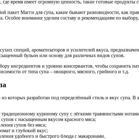
, где время имеет огромную ценность, такие готовые продукты
бой пакет Магги для супа, какие бывают разновидности, как пра
а. Особое внимание уделим составу и рекомендациям по выбору
 сухих специй, ароматизаторов и усилителей вкуса, предназначе
асыщенный бульон или основу для различных видов супов.
ору ингредиентов и уровню консервантов, чтобы сохранить нат
исимости от типа супа – овощного, мясного, грибного и т.д.
па
из которых разработан под определённый стиль и вкус супа. В
т традиционному куриному супу с лёгкими травянистыми нотам
 супов с насыщенным вкусом красного мяса;
ения супов без мяса;
омат и глубокий вкус;
ления удобного и быстрого блюда с макаронами.