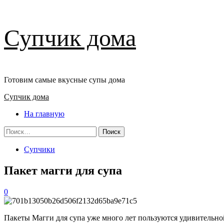
Перейти
Супчик дома
к
содержимому
Готовим самые вкусные супы дома
Основное
Супчик дома
меню
На главную
Найти:
Супчики
Пакет магги для супа
0
Пакеты Магги для супа уже много лет пользуются удивительн