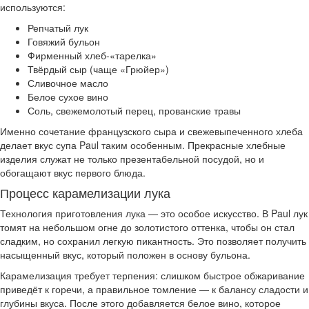
используются:
Репчатый лук
Говяжий бульон
Фирменный хлеб-«тарелка»
Твёрдый сыр (чаще «Грюйер»)
Сливочное масло
Белое сухое вино
Соль, свежемолотый перец, прованские травы
Именно сочетание французского сыра и свежевыпеченного хлеба
делает вкус супа Paul таким особенным. Прекрасные хлебные
изделия служат не только презентабельной посудой, но и
обогащают вкус первого блюда.
Процесс карамелизации лука
Технология приготовления лука — это особое искусство. В Paul лук
томят на небольшом огне до золотистого оттенка, чтобы он стал
сладким, но сохранил легкую пикантность. Это позволяет получить
насыщенный вкус, который положен в основу бульона.
Карамелизация требует терпения: слишком быстрое обжаривание
приведёт к горечи, а правильное томление — к балансу сладости и
глубины вкуса. После этого добавляется белое вино, которое