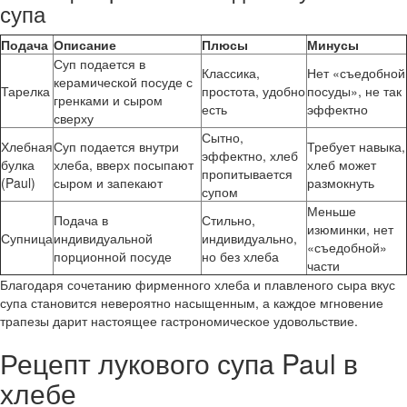
супа
Подача
Описание
Плюсы
Минусы
Суп подается в
Классика,
Нет «съедобной
керамической посуде с
Тарелка
простота, удобно
посуды», не так
гренками и сыром
есть
эффектно
сверху
Сытно,
Хлебная
Суп подается внутри
Требует навыка,
эффектно, хлеб
булка
хлеба, вверх посыпают
хлеб может
пропитывается
(Paul)
сыром и запекают
размокнуть
супом
Меньше
Подача в
Стильно,
изюминки, нет
Супница
индивидуальной
индивидуально,
«съедобной»
порционной посуде
но без хлеба
части
Благодаря сочетанию фирменного хлеба и плавленого сыра вкус
супа становится невероятно насыщенным, а каждое мгновение
трапезы дарит настоящее гастрономическое удовольствие.
Рецепт лукового супа Paul в
хлебе