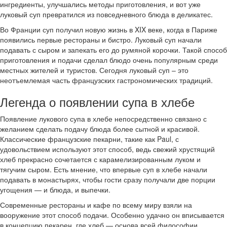
ингредиенты, улучшались методы приготовления, и вот уже
луковый суп превратился из повседневного блюда в деликатес.
Во Франции суп получил новую жизнь в XIX веке, когда в Париже
появились первые рестораны и бистро. Луковый суп начали
подавать с сыром и запекать его до румяной корочки. Такой способ
приготовления и подачи сделал блюдо очень популярным среди
местных жителей и туристов. Сегодня луковый суп – это
неотъемлемая часть французских гастрономических традиций.
Легенда о появлении супа в хлебе
Появление лукового супа в хлебе непосредственно связано с
желанием сделать подачу блюда более сытной и красивой.
Классические французские пекарни, такие как Paul, с
удовольствием используют этот способ, ведь свежий хрустящий
хлеб прекрасно сочетается с карамелизированным луком и
тягучим сыром. Есть мнение, что впервые суп в хлебе начали
подавать в монастырях, чтобы гости сразу получали две порции
угощения — и блюда, и выпечки.
Современные рестораны и кафе по всему миру взяли на
вооружение этот способ подачи. Особенно удачно он вписывается
в концепцию пекарен, где хлеб — основа всей философии.