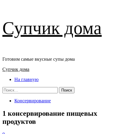
Перейти
Супчик дома
к
содержимому
Готовим самые вкусные супы дома
Основное
Супчик дома
меню
На главную
Найти:
Консервирование
1 консервирование пищевых
продуктов