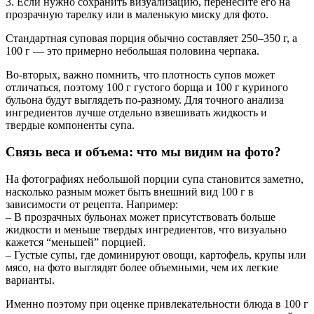
3. Если нужно сохранить визуализацию, перенесите его на
прозрачную тарелку или в маленькую миску для фото.
Стандартная суповая порция обычно составляет 250–350 г, а
100 г — это примерно небольшая половина черпака.
Во-вторых, важно помнить, что плотность супов может
отличаться, поэтому 100 г густого борща и 100 г куриного
бульона будут выглядеть по-разному. Для точного анализа
ингредиентов лучше отдельно взвешивать жидкость и
твердые компоненты супа.
Связь веса и объема: что мы видим на фото?
На фотографиях небольшой порции супа становится заметно,
насколько разным может быть внешний вид 100 г в
зависимости от рецепта. Например:
– В прозрачных бульонах может присутствовать больше
жидкости и меньше твердых ингредиентов, что визуально
кажется “меньшей” порцией.
– Густые супы, где доминируют овощи, картофель, крупы или
мясо, на фото выглядят более объемными, чем их легкие
варианты.
Именно поэтому при оценке привлекательности блюда в 100 г