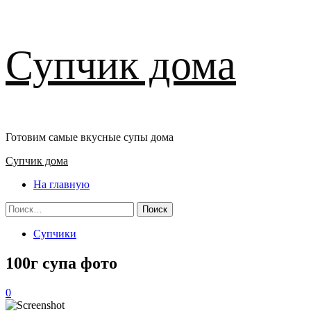
Перейти
Супчик дома
к
содержимому
Готовим самые вкусные супы дома
Основное
Супчик дома
меню
На главную
Найти:
Супчики
100г супа фото
0