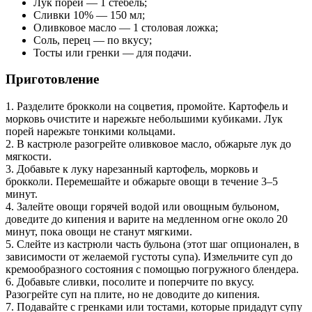
Лук порей — 1 стебель;
Сливки 10% — 150 мл;
Оливковое масло — 1 столовая ложка;
Соль, перец — по вкусу;
Тосты или гренки — для подачи.
Приготовление
1. Разделите брокколи на соцветия, промойте. Картофель и
морковь очистите и нарежьте небольшими кубиками. Лук
порей нарежьте тонкими кольцами.
2. В кастрюле разогрейте оливковое масло, обжарьте лук до
мягкости.
3. Добавьте к луку нарезанный картофель, морковь и
брокколи. Перемешайте и обжарьте овощи в течение 3–5
минут.
4. Залейте овощи горячей водой или овощным бульоном,
доведите до кипения и варите на медленном огне около 20
минут, пока овощи не станут мягкими.
5. Слейте из кастрюли часть бульона (этот шаг опционален, в
зависимости от желаемой густоты супа). Измельчите суп до
кремообразного состояния с помощью погружного блендера.
6. Добавьте сливки, посолите и поперчите по вкусу.
Разогрейте суп на плите, но не доводите до кипения.
7. Подавайте с гренками или тостами, которые придадут супу