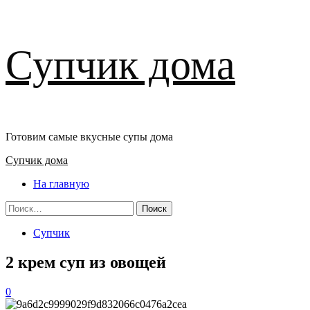
Перейти
Супчик дома
к
содержимому
Готовим самые вкусные супы дома
Основное
Супчик дома
меню
На главную
Найти:
Супчик
2 крем суп из овощей
0