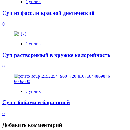
Супчик
Суп из фасоли красной диетический
0
Супчик
Суп растворимый в кружке калорийность
0
Супчик
Суп с бобами и бараниной
0
Добавить комментарий