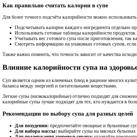
Как правильно считать калории в супе
Для более точного подсчёта калорийности можно использоват
Подсчитывать калории каждого ингредиента отдельно пр
Использовать готовые таблицы калорийности продуктов.
Учитывать вес готового супа после приготовления, так к
Смотреть информацию на упаковках готовых супов, если 
Также важно помнить, что точность зависит от качества исхо
Влияние калорийности супа на здоровье
Суп является одним из ключевых блюд в рационе многих культ
баланса между энергией и питательными веществами.
Легкие супы (низкокалорийные) отлично подходят для снижени
калорийные супы лучше подходят для тех, кто нуждается в бол
Рекомендации по выбору супа для разных целей
Для похудения:
предпочитайте овощные и бульонные суп
Для набора массы:
выбирайте супы на мясных бульонах с
Для поддержания здоровья сердца:
отдавайте предпочте