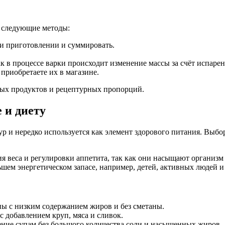
ь следующие методы:
и приготовлении и суммировать.
ак в процессе варки происходит изменение массы за счёт испаре
приобретаете их в магазине.
дных продуктов и рецептурных пропорций.
 и диету
ур и нередко используется как элемент здорового питания. Выбо
я веса и регулировки аппетита, так как они насыщают организм
ьшем энергетическом запасе, например, детей, активных людей и
ы с низким содержанием жиров и без сметаны.
 добавлением круп, мяса и сливок.
ние супам без большого количества соли и насыщенных жиров.