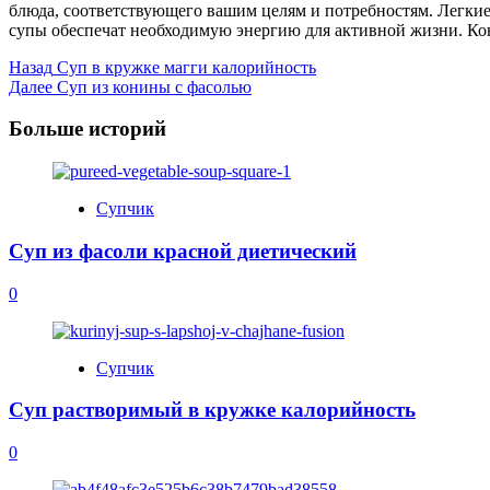
блюда, соответствующего вашим целям и потребностям. Легкие
супы обеспечат необходимую энергию для активной жизни. Кон
Post
Назад
Суп в кружке магги калорийность
Далее
Суп из конины с фасолью
Navigation
Больше историй
Супчик
Суп из фасоли красной диетический
0
Супчик
Суп растворимый в кружке калорийность
0