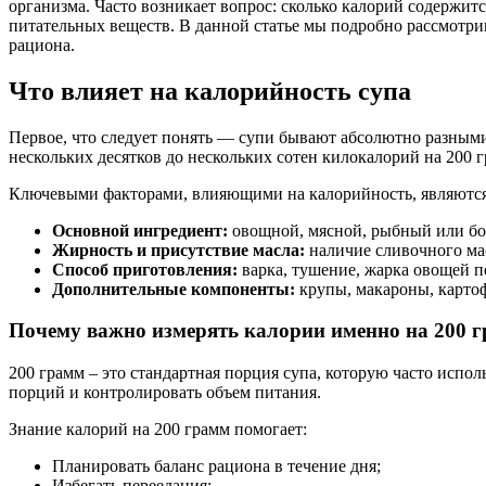
организма. Часто возникает вопрос: сколько калорий содержитс
питательных веществ. В данной статье мы подробно рассмотри
рациона.
Что влияет на калорийность супа
Первое, что следует понять — супи бывают абсолютно разными
нескольких десятков до нескольких сотен килокалорий на 200 
Ключевыми факторами, влияющими на калорийность, являются
Основной ингредиент:
овощной, мясной, рыбный или бо
Жирность и присутствие масла:
наличие сливочного мас
Способ приготовления:
варка, тушение, жарка овощей пе
Дополнительные компоненты:
крупы, макароны, картоф
Почему важно измерять калории именно на 200 
200 грамм – это стандартная порция супа, которую часто испол
порций и контролировать объем питания.
Знание калорий на 200 грамм помогает:
Планировать баланс рациона в течение дня;
Избегать переедания;