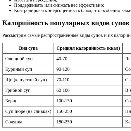
Поддерживать или снижать вес эффективно;
Контролировать энергоценность блюд, что особенно важ
Калорийность популярных видов супов 
Рассмотрим самые распространённые виды супов и их калорий
Вид супа
Средняя калорийность (ккал)
Овощной суп
40-70
Ле
Куриный суп
90-120
Со
Щи (капустный суп)
70-110
Сы
Грибной суп
60-100
В 
Борщ
100-150
Со
Суп пюре (на сливках)
150-250
Пл
Солянка
180-250
Ка