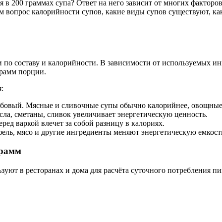
я в 200 граммах супа? Ответ на него зависит от многих факторов
м вопрос калорийности супов, какие виды супов существуют, ка
 по составу и калорийности. В зависимости от используемых ин
грамм порции.
:
бовый. Мясные и сливочные супы обычно калорийнее, овощные
ла, сметаны, сливок увеличивает энергетическую ценность.
ред варкой влечет за собой разницу в калориях.
ель, мясо и другие ингредиенты меняют энергетическую емкост
грамм
ьзуют в ресторанах и дома для расчёта суточного потребления п