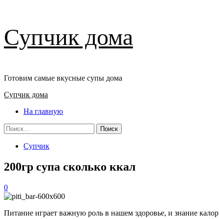
Перейти
Супчик дома
к
содержимому
Готовим самые вкусные супы дома
Основное
Супчик дома
меню
На главную
Найти:
Супчик
200гр супа сколько ккал
0
Питание играет важную роль в нашем здоровье, и знание кало