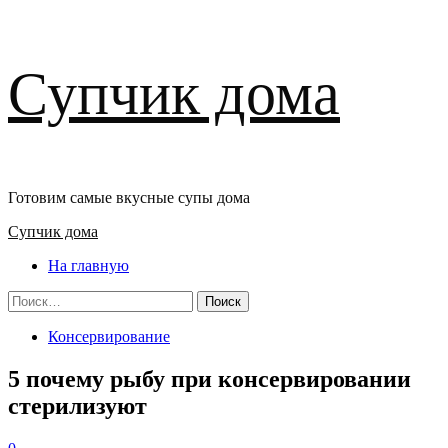
Перейти
Супчик дома
к
содержимому
Готовим самые вкусные супы дома
Основное
Супчик дома
меню
На главную
Найти:
Консервирование
5 почему рыбу при консервировании
стерилизуют