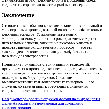
Эти факторы играют ключевую роль в продлении срока
годности и сохранении качества рыбных консервов.
Заключение
Стерилизация рыбы при консервировании — это важный и
многогранный процесс, который включает в себя несколько
ключевых аспектов. Устранение патогенных
микроорганизмов, увеличение срока хранения, сохранение
питательных веществ, улучшение вкусовых качеств и
предотвращение окислительных процессов — все эти
факторы делают консервированную рыбу безопасной и
полезной для употребления.
Понимание принципов стерилизации и технологий,
применяемых в производственном процессе, может помочь
как производителям, так и потребителям более осознанно
подходить к выбору продуктов. Создание
высококачественных и долгосрочных консервов — это
сложная, но важная задача, требующая применения
современных технологий и знаний.
Post
Назад
Консервирование стручков фасоли на зиму рецепты
Далее
Автоклавы из нержавейки для домашнего
Navigation
консервирования