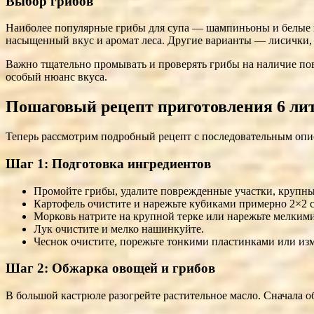
Выбор грибов
Наиболее популярные грибы для супа — шампиньоны и белые г
насыщенный вкус и аромат леса. Другие варианты — лисички,
Важно тщательно промывать и проверять грибы на наличие пов
особый нюанс вкуса.
Пошаговый рецепт приготовления 6 лит
Теперь рассмотрим подробный рецепт с последовательным опис
Шаг 1: Подготовка ингредиентов
Промойте грибы, удалите поврежденные участки, крупны
Картофель очистите и нарежьте кубиками примерно 2×2 с
Морковь натрите на крупной терке или нарежьте мелким
Лук очистите и мелко нашинкуйте.
Чеснок очистите, порежьте тонкими пластинками или изм
Шаг 2: Обжарка овощей и грибов
В большой кастрюле разогрейте растительное масло. Сначала о