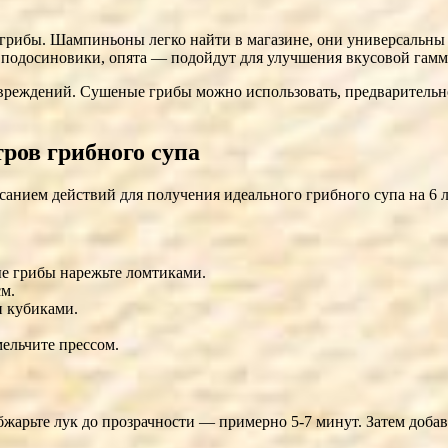
рибы. Шампиньоны легко найти в магазине, они универсальны 
 подосиновики, опята — подойдут для улучшения вкусовой гамм
реждений. Сушеные грибы можно использовать, предварительно 
ров грибного супа
анием действий для получения идеального грибного супа на 6 л
е грибы нарежьте ломтиками.
м.
и кубиками.
ельчите прессом.
бжарьте лук до прозрачности — примерно 5-7 минут. Затем добав