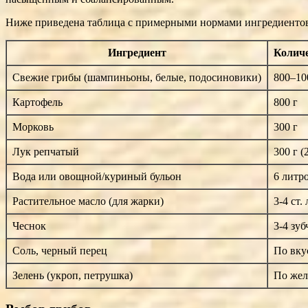
Ниже приведена таблица с примерными нормами ингредиенто
Ингредиент
Количе
Свежие грибы (шампиньоны, белые, подосиновики)
800–10
Картофель
800 г
Морковь
300 г
Лук репчатый
300 г 
Вода или овощной/куриный бульон
6 литр
Растительное масло (для жарки)
3-4 ст. 
Чеснок
3-4 зуб
Соль, черный перец
По вку
Зелень (укроп, петрушка)
По же