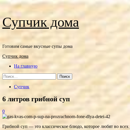
Перейти
Супчик дома
к
содержимому
Готовим самые вкусные супы дома
Основное
Супчик дома
меню
На главную
Найти:
Супчик
6 литров грибной суп
0
Грибной суп — это классическое блюдо, которое любят во всех