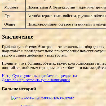
Морковь
Провитамин А (бета-каротин), укрепляет зрени
Лук
Антибактериальные свойства, улучшает обмен 
Общее
Низкокалорийное, богатое витаминами и мине
Заключение
Грибной суп объемом 6 литров — это отличный выбор для тех
подготовка и последовательное приготовление помогут сохра
ваш суп станет любимым у всех гостей.
Помните, что в больших объемах важно контролировать темпер
подавайте с любимым гарниром или хлебом — и наслаждайтес
Post
Назад
Суп с сушеными грибами ингредиенты
Далее
Как приготовить суп с ламинарией
Navigation
Больше историй