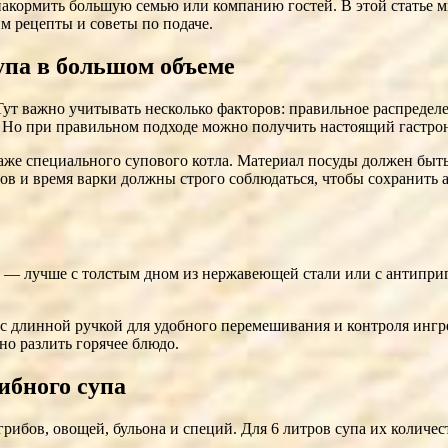
 накормить большую семью или компанию гостей. В этой статье 
м рецепты и советы по подаче.
упа в большом объеме
 Тут важно учитывать несколько факторов: правильное распредел
. Но при правильном подходе можно получить настоящий гастрон
даже специального супового котла. Материал посуды должен быт
в и время варки должны строго соблюдаться, чтобы сохранить ар
в — лучше с толстым дном из нержавеющей стали или с антипри
длинной ручкой для удобного перемешивания и контроля ингред
но разлить горячее блюдо.
ибного супа
рибов, овощей, бульона и специй. Для 6 литров супа их количес