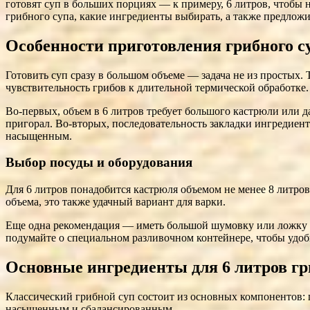
готовят суп в больших порциях — к примеру, 6 литров, чтобы
грибного супа, какие ингредиенты выбирать, а также предложи
Особенности приготовления грибного с
Готовить суп сразу в большом объеме — задача не из простых.
чувствительность грибов к длительной термической обработке
Во-первых, объем в 6 литров требует большого кастрюли или 
пригорал. Во-вторых, последовательность закладки ингредиенто
насыщенным.
Выбор посуды и оборудования
Для 6 литров понадобится кастрюля объемом не менее 8 литро
объема, это также удачный вариант для варки.
Еще одна рекомендация — иметь большой шумовку или ложку с 
подумайте о специальном разливочном контейнере, чтобы удоб
Основные ингредиенты для 6 литров гр
Классический грибной суп состоит из основных компонентов: г
насыщенным и сбалансированным.