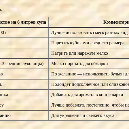
в.
ство на 6 литров супа
Комментар
00 г
Лучше использовать смесь разных видо
Нарезать кубиками среднего размера
Натрите или нарежьте мелко
(2-3 средние луковицы)
Мелко порезать для обжарки
ов
По желанию — использовать бульон дл
л.
Подойдет подсолнечное или оливковое
чика
Добавить для аромата в конце варки
су
Лучше добавлять постепенно, чтобы н
ланию
Для украшения и свежего вкуса