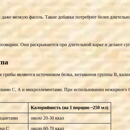
 даже мелкую фасоль. Такие добавки потребуют более длительно
 розмарин. Они раскрываются при длительной варке и делают с
упа
ие грибы являются источником белка, витаминов группы B, кали
инами С, А и микроэлементами. При использовании нежирного б
Калорийность (на 1 порцию ~250 мл)
сидантами
около 20-30 ккал
ина C
около 60-70 ккал