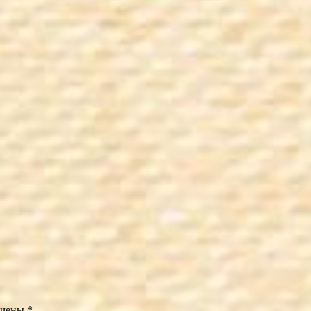
ечены
*