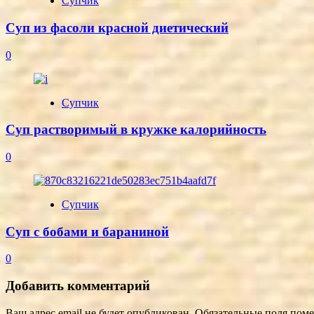
Супчик
Суп из фасоли красной диетический
0
Супчик
Суп растворимый в кружке калорийность
0
Супчик
Суп с бобами и бараниной
0
Добавить комментарий
Ваш адрес email не будет опубликован.
Обязательные поля пом