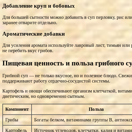
Добавление круп и бобовых
Для большей сытности можно добавить в суп перловку, рис или
заранее отварите отдельно.
Ароматические добавки
Для усиления аромата используйте лавровый лист, тимьян или
не перебить вкус грибов.
Пищевая ценность и польза грибного с
Грибной суп — не только вкусное, но и полезное блюдо. Свеж
поддерживают работу сердечно-сосудистой системы.
Картофель и овощи обеспечивают организм клетчаткой, витам
диетическим, но одновременно сытным.
Компонент
Польза
Грибы
Богаты белком, витаминами группы B, антиок
Картофель
Источник углеводов, клетчатки, калия и витам