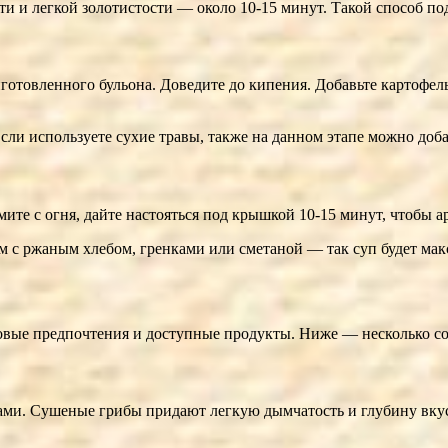
и и легкой золотистости — около 10-15 минут. Такой способ п
отовленного бульона. Доведите до кипения. Добавьте картофель
Если используете сухие травы, также на данном этапе можно доба
мите с огня, дайте настояться под крышкой 10-15 минут, чтобы 
им с ржаным хлебом, гренками или сметаной — так суп будет м
овые предпочтения и доступные продукты. Ниже — несколько сов
и. Сушеные грибы придают легкую дымчатость и глубину вкуса.