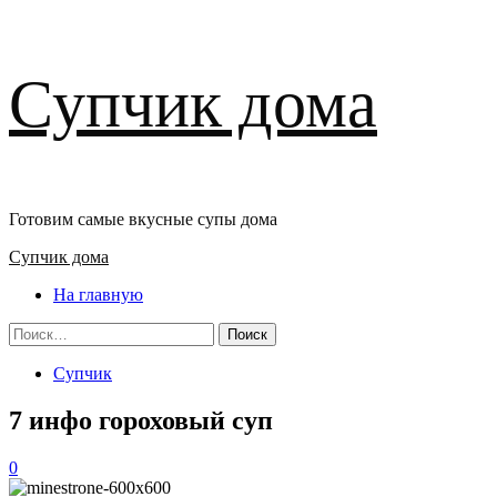
Перейти
Супчик дома
к
содержимому
Готовим самые вкусные супы дома
Основное
Супчик дома
меню
На главную
Найти:
Супчик
7 инфо гороховый суп
0