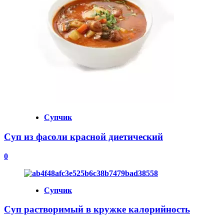
Супчик
Суп из фасоли красной диетический
0
Супчик
Суп растворимый в кружке калорийность