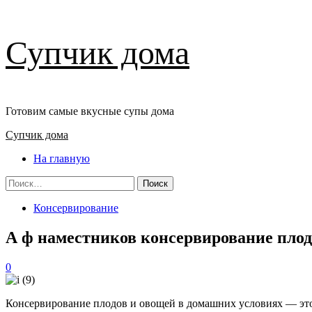
Перейти
Супчик дома
к
содержимому
Готовим самые вкусные супы дома
Основное
Супчик дома
меню
На главную
Найти:
Консервирование
А ф наместников консервирование плод
0
Консервирование плодов и овощей в домашних условиях — это 