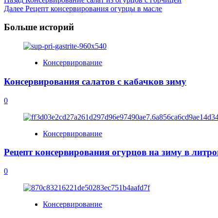
Post
Далее
Рецепт консервирования огурцы в масле
Navigation
Больше историй
Консервирование
Консервирования салатов с кабачков зиму
0
Консервирование
Рецепт консервирования огурцов на зиму в литро
0
Консервирование