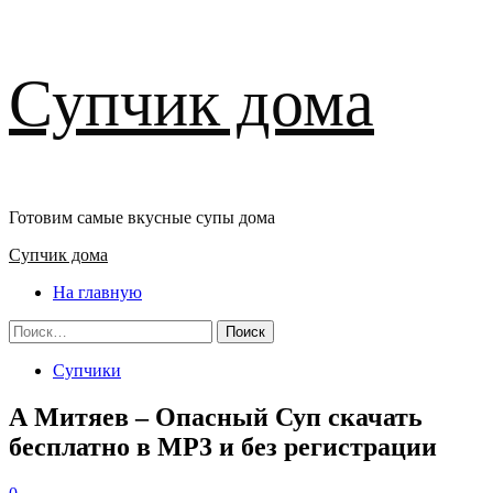
Перейти
Супчик дома
к
содержимому
Готовим самые вкусные супы дома
Основное
Супчик дома
меню
На главную
Найти:
Супчики
А Митяев – Опасный Суп скачать
бесплатно в MP3 и без регистрации