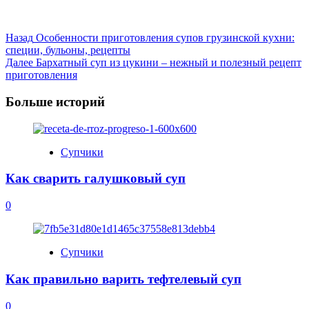
Post
Назад
Особенности приготовления супов грузинской кухни:
специи, бульоны, рецепты
Navigation
Далее
Бархатный суп из цукини – нежный и полезный рецепт
приготовления
Больше историй
Супчики
Как сварить галушковый суп
0
Супчики
Как правильно варить тефтелевый суп
0