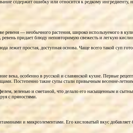
азвание содержит ошибку или относится к редкому ингредиенту, н
ове ревеня — необычного растения, широко используемого в кули
 ревень придает блюду неповторимую свежесть и легкую кислин
да лежит простая, доступная основа. Чаще всего такой суп готов
.
дние века, особенно в русской и славянской кухне. Первые рецеп
ощами. Постепенно такие супы стали привычным весенне-летним
фелем, зеленью и сметаной, что делало его насыщенным и сытн
руя с пряностями.
итаминами и микроэлементами. Его кисловатый вкус добавляет 