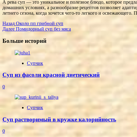
А ревa суп — это уникальное и полезное блюдо, которое предл
домашних условиях, а разнообразие рецептов позволяет адаптир
летнего сезона, когда хочется чего-то легкого и освежающего.
Post
Назад
Около пп грибной суп
Далее
Помидорный суп без мяса
Navigation
Больше историй
Супчик
Суп из фасоли красной диетический
0
Супчик
Суп растворимый в кружке калорийность
0