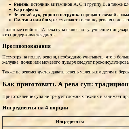
Ревень:
источник витаминов А, С и группу В, а также кл
Картофель:
Зеленый лук, укроп и петрушка:
придают свежий арома
Сметана или йогурт:
смягчают кислинку ревеня и делаю
Полезные свойства А ревa супа включают улучшение пищеварен
кто придерживается диеты.
Противопоказания
Несмотря на пользу ревеня, необходимо учитывать, что в боль
желудка, почек или мочевого пузыря следует проконсультирова
Также не рекомендуется давать ревень маленьким детям и бе
Как приготовить А ревa суп: традицио
Приготовление супа не требует сложных техник и занимает пр
Ингредиенты на 4 порции
Ингредиенты