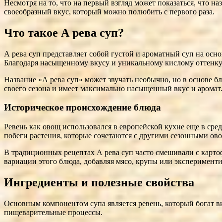
Несмотря на то, что на первый взгляд может показаться, что н
своеобразный вкус, который можно полюбить с первого раза.
Что такое А ревa суп?
А ревa суп представляет собой густой и ароматный суп на осн
Благодаря насыщенному вкусу и уникальному кислому оттенку,
Название «А ревa суп» может звучать необычно, но в основе блю
своего сезона и имеет максимально насыщенный вкус и аромат
Историческое происхождение блюда
Ревень как овощ использовался в европейской кухне еще в сре
побеги растения, которые сочетаются с другими сезонными ов
В традиционных рецептах А ревa суп часто смешивали с карто
вариации этого блюда, добавляя мясо, крупы или эксперименти
Ингредиенты и полезные свойства
Основным компонентом супа является ревень, который богат в
пищеварительные процессы.