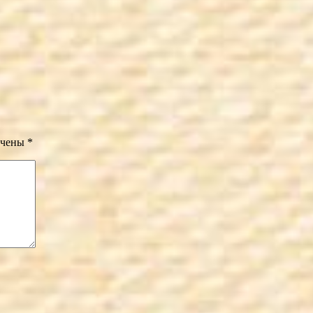
ечены
*