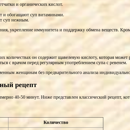
етчатки и органических кислот.
т и обогащают суп витаминами.
т суп нежным.
ия, укрепление иммунитета и поддержку обмена веществ. Кроме 
ших количествах он содержит щавелевую кислоту, которая может
ться с врачом перед регулярным употреблением супа с ревенем.
ременным женщинам без предварительного анализа индивидуальн
нный рецепт
имерно 40-50 минут. Ниже представлен классический рецепт, ко
Количество