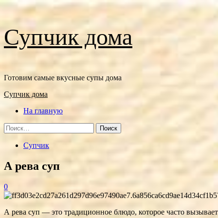
Перейти
Супчик дома
к
содержимому
Готовим самые вкусные супы дома
Основное
Супчик дома
меню
На главную
Найти:
Супчик
А рева суп
0
А ревa суп — это традиционное блюдо, которое часто вызывает