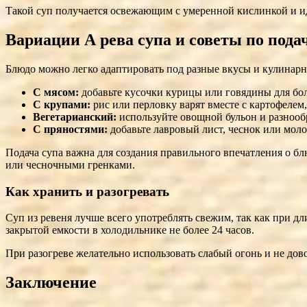
Такой суп получается освежающим с умеренной кислинкой и ид
Вариации А ревa супа и советы по пода
Блюдо можно легко адаптировать под разные вкусы и кулинар
С мясом:
добавьте кусочки курицы или говядины для бол
С крупами:
рис или перловку варят вместе с картофелем,
Вегетарианский:
используйте овощной бульон и разнооб
С пряностями:
добавьте лавровый лист, чеснок или моло
Подача супа важна для создания правильного впечатления о бл
или чесночными гренками.
Как хранить и разогревать
Суп из ревеня лучше всего употреблять свежим, так как при дл
закрытой емкости в холодильнике не более 24 часов.
При разогреве желательно использовать слабый огонь и не дово
Заключение