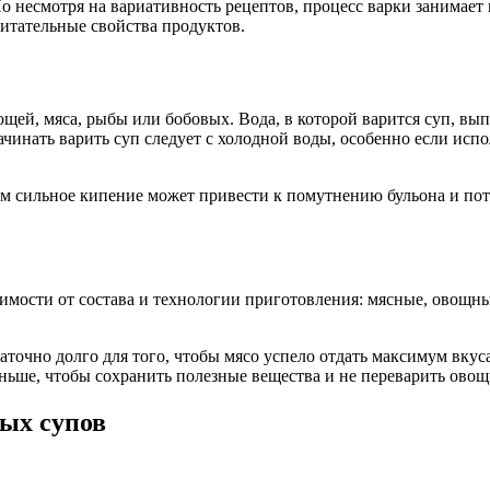
о несмотря на вариативность рецептов, процесс варки занимает
питательные свойства продуктов.
ощей, мяса, рыбы или бобовых. Вода, в которой варится суп, вы
чинать варить суп следует с холодной воды, особенно если испо
сильное кипение может привести к помутнению бульона и потере
симости от состава и технологии приготовления: мясные, овощн
аточно долго для того, чтобы мясо успело отдать максимум вкус
ньше, чтобы сохранить полезные вещества и не переварить овощ
ых супов