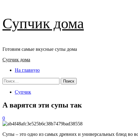
Перейти
Супчик дома
к
содержимому
Готовим самые вкусные супы дома
Основное
Супчик дома
меню
На главную
Найти:
Супчик
А варятся эти супы так
0
Супы – это одно из самых древних и универсальных блюд во в