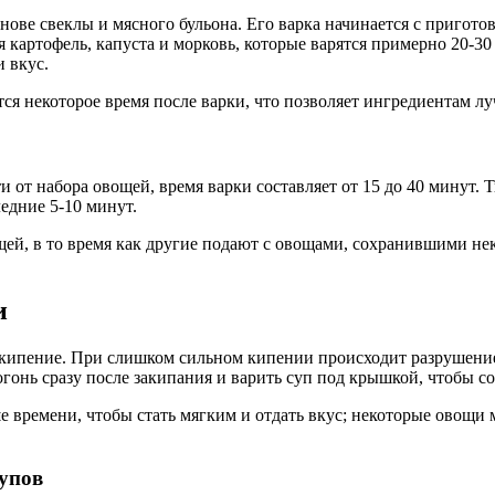
нове свеклы и мясного бульона. Его варка начинается с пригото
я картофель, капуста и морковь, которые варятся примерно 20-30
 вкус.
ся некоторое время после варки, что позволяет ингредиентам лу
 от набора овощей, время варки составляет от 15 до 40 минут. 
ледние 5-10 минут.
ей, в то время как другие подают с овощами, сохранившими не
и
е кипение. При слишком сильном кипении происходит разрушени
онь сразу после закипания и варить суп под крышкой, чтобы со
е времени, чтобы стать мягким и отдать вкус; некоторые овощи 
упов