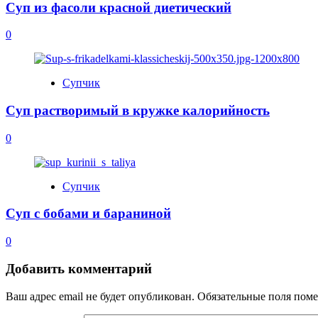
Суп из фасоли красной диетический
0
Супчик
Суп растворимый в кружке калорийность
0
Супчик
Суп с бобами и бараниной
0
Добавить комментарий
Ваш адрес email не будет опубликован.
Обязательные поля пом