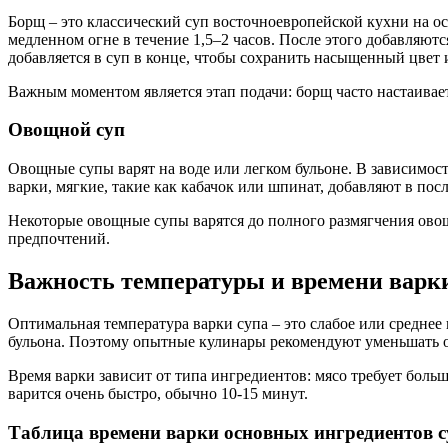
Борщ – это классический суп восточноевропейской кухни на ос
медленном огне в течение 1,5–2 часов. После этого добавляютс
добавляется в суп в конце, чтобы сохранить насыщенный цвет и
Важным моментом является этап подачи: борщ часто настаивает
Овощной суп
Овощные супы варят на воде или легком бульоне. В зависимости
варки, мягкие, такие как кабачок или шпинат, добавляют в пос
Некоторые овощные супы варятся до полного размягчения овощ
предпочтений.
Важность температуры и времени варк
Оптимальная температура варки супа – это слабое или средне
бульона. Поэтому опытные кулинары рекомендуют уменьшать ог
Время варки зависит от типа ингредиентов: мясо требует больш
варится очень быстро, обычно 10-15 минут.
Таблица времени варки основных ингредиентов с