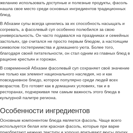
желанию использовать доступные и полезные продукты, фасоль
нашла свое место среди основных ингредиентов традиционных
блюд.
В Абхазии супы всегда ценились за их способность насыщать и
согревать, а фасолевый суп особенно полюбился за свою
универсальность. Он часто подавался на праздниках и семейных
застольях, где считался не просто первым блюдом, а настоящим
символом гостеприимства и домашнего уюта. Более того,
благодаря своей питательности, он стал одним из главных блюд в
рационе крестьян и горожан.
В современной Абхазии фасолевый суп сохраняет своё значение
не только как элемент национального наследия, но и как
повседневное блюдо, которое популярно среди людей всех
возрастов. Его готовят как в домашних условиях, так и в
ресторанах, подчеркивая тем самым важность этого блюда в
культурной палитре региона.
Особенности ингредиентов
Основным компонентом блюда является фасоль. Чаще всего
используется белая или красная фасоль, которые при варке
приобретают нежную текстуру и хорошо впитывают вкусы других