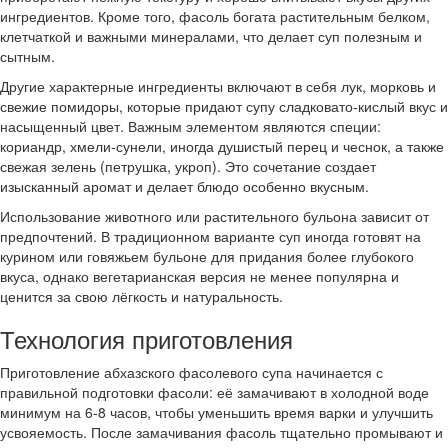
ингредиентов. Кроме того, фасоль богата растительным белком,
клетчаткой и важными минералами, что делает суп полезным и
сытным.
Другие характерные ингредиенты включают в себя лук, морковь и
свежие помидоры, которые придают супу сладковато-кислый вкус и
насыщенный цвет. Важным элементом являются специи:
кориандр, хмели-сунели, иногда душистый перец и чеснок, а также
свежая зелень (петрушка, укроп). Это сочетание создает
изысканный аромат и делает блюдо особенно вкусным.
Использование животного или растительного бульона зависит от
предпочтений. В традиционном варианте суп иногда готовят на
курином или говяжьем бульоне для придания более глубокого
вкуса, однако вегетарианская версия не менее популярна и
ценится за свою лёгкость и натуральность.
Технология приготовления
Приготовление абхазского фасолевого супа начинается с
правильной подготовки фасоли: её замачивают в холодной воде
минимум на 6-8 часов, чтобы уменьшить время варки и улучшить
усвояемость. После замачивания фасоль тщательно промывают и