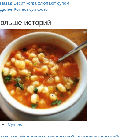
Post
Назад
Бесит когда хлюпают супом
Далее
Кот ест суп фото
Navigation
ольше историй
Супчик
уп из фасоли красной диетический