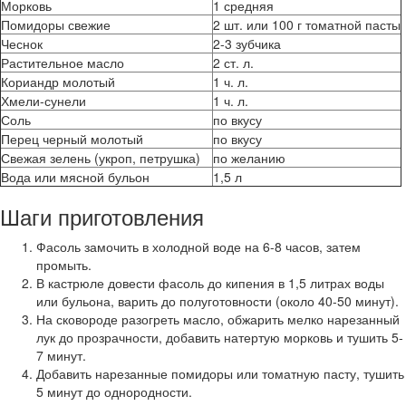
Морковь
1 средняя
Помидоры свежие
2 шт. или 100 г томатной пасты
Чеснок
2-3 зубчика
Растительное масло
2 ст. л.
Кориандр молотый
1 ч. л.
Хмели-сунели
1 ч. л.
Соль
по вкусу
Перец черный молотый
по вкусу
Свежая зелень (укроп, петрушка)
по желанию
Вода или мясной бульон
1,5 л
Шаги приготовления
Фасоль замочить в холодной воде на 6-8 часов, затем
промыть.
В кастрюле довести фасоль до кипения в 1,5 литрах воды
или бульона, варить до полуготовности (около 40-50 минут).
На сковороде разогреть масло, обжарить мелко нарезанный
лук до прозрачности, добавить натертую морковь и тушить 5-
7 минут.
Добавить нарезанные помидоры или томатную пасту, тушить
5 минут до однородности.