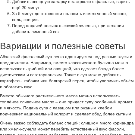
Добавить овощную зажарку в кастрюлю с фасолью, варить
ещё 20 минут.
За 5 минут до готовности положить измельченный чеснок,
соль, специи.
Перед подачей посыпать свежей зеленью, при желании
добавить лимонный сок.
Вариации и полезные советы
Абхазский фасолевый суп легко адаптируется под разные вкусы и
предпочтения. Например, вместо классического бульона можно
использовать грибной или овощной, что сделает блюдо более
диетическим и вегетарианским. Также в суп можно добавить
картофель, кабачки или болгарский перец, чтобы увеличить объём
и обогатить вкус.
Вместо обычного растительного масла можно использовать
топлёное сливочное масло – оно придаст супу особенный аромат
и мягкость. Подача супа с лавашом или ржаным хлебом
подчеркнёт национальный колорит и сделает обед более сытным.
Очень важно соблюдать баланс специй: слишком много кориандра
или хмели-сунели может перебить естественный вкус фасоли,
поэтому рекомендуется добавлять их понемногу и пробовать вкус