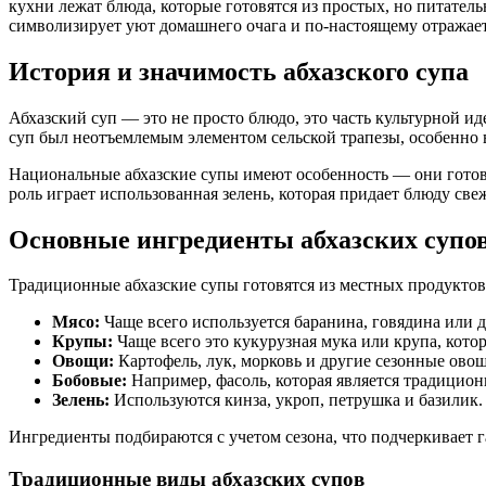
кухни лежат блюда, которые готовятся из простых, но питате
символизирует уют домашнего очага и по-настоящему отражает
История и значимость абхазского супа
Абхазский суп — это не просто блюдо, это часть культурной ид
суп был неотъемлемым элементом сельской трапезы, особенно в
Национальные абхазские супы имеют особенность — они готов
роль играет использованная зелень, которая придает блюду све
Основные ингредиенты абхазских супо
Традиционные абхазские супы готовятся из местных продуктов
Мясо:
Чаще всего используется баранина, говядина или 
Крупы:
Чаще всего это кукурузная мука или крупа, кото
Овощи:
Картофель, лук, морковь и другие сезонные ово
Бобовые:
Например, фасоль, которая является традицио
Зелень:
Используются кинза, укроп, петрушка и базилик.
Ингредиенты подбираются с учетом сезона, что подчеркивает 
Традиционные виды абхазских супов