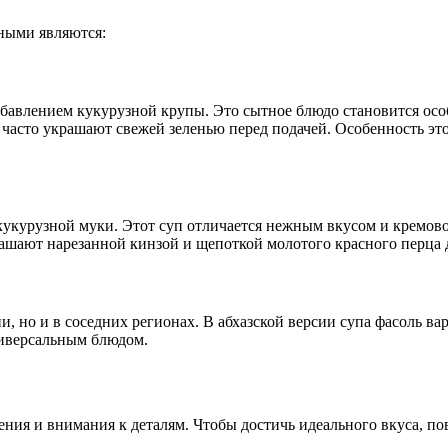
ными являются:
бавлением кукурузной крупы. Это сытное блюдо становится осо
асто украшают свежей зеленью перед подачей. Особенность этог
укурузной муки. Этот суп отличается нежным вкусом и кремовой
рашают нарезанной кинзой и щепоткой молотого красного перца 
, но и в соседних регионах. В абхазской версии супа фасоль ва
универсальным блюдом.
пения и внимания к деталям. Чтобы достичь идеального вкуса, 