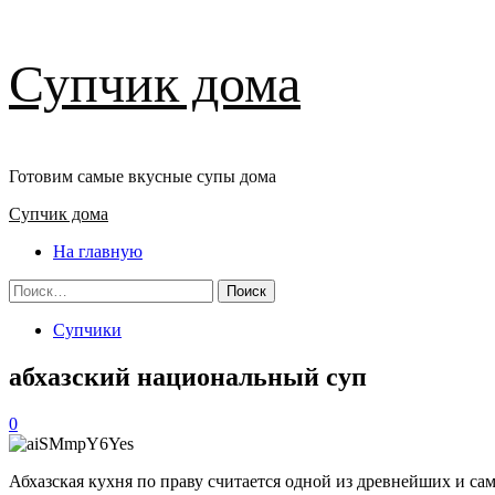
Перейти
Супчик дома
к
содержимому
Готовим самые вкусные супы дома
Основное
Супчик дома
меню
На главную
Найти:
Супчики
абхазский национальный суп
0
Абхазская кухня по праву считается одной из древнейших и са