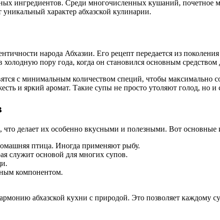
льных ингредиентов. Среди многочисленных кушаний, почетное м
 уникальный характер абхазской кулинарии.
ентичности народа Абхазии. Его рецепт передается из поколения 
 холодную пору года, когда он становился основным средством 
ятся с минимальным количеством специй, чтобы максимально с
жесть и яркий аромат. Такие супы не просто утоляют голод, но и
в
, что делает их особенно вкусными и полезными. Вот основные
домашняя птица. Иногда применяют рыбу.
рая служит основой для многих супов.
щи.
нным компонентом.
гармонию абхазской кухни с природой. Это позволяет каждому с