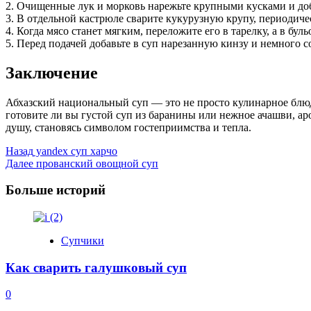
2. Очищенные лук и морковь нарежьте крупными кусками и доба
3. В отдельной кастрюле сварите кукурузную крупу, периодич
4. Когда мясо станет мягким, переложите его в тарелку, а в бул
5. Перед подачей добавьте в суп нарезанную кинзу и немного с
Заключение
Абхазский национальный суп — это не просто кулинарное блюдо
готовите ли вы густой суп из баранины или нежное ачашви, аро
душу, становясь символом гостеприимства и тепла.
Post
Назад
yandex суп харчо
Далее
прованский овощной суп
Navigation
Больше историй
Супчики
Как сварить галушковый суп
0