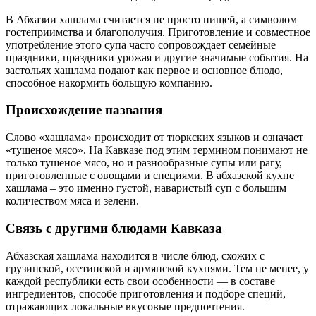
В Абхазии хашлама считается не просто пищей, а символом
гостеприимства и благополучия. Приготовление и совместное
употребление этого супа часто сопровождает семейные
праздники, праздники урожая и другие значимые события. На
застольях хашлама подают как первое и основное блюдо,
способное накормить большую компанию.
Происхождение названия
Слово «хашлама» происходит от тюркских языков и означает
«тушеное мясо». На Кавказе под этим термином понимают не
только тушеное мясо, но и разнообразные супы или рагу,
приготовленные с овощами и специями. В абхазской кухне
хашлама – это именно густой, наваристый суп с большим
количеством мяса и зелени.
Связь с другими блюдами Кавказа
Абхазская хашлама находится в числе блюд, схожих с
грузинской, осетинской и армянской кухнями. Тем не менее, у
каждой республики есть свои особенности — в составе
ингредиентов, способе приготовления и подборе специй,
отражающих локальные вкусовые предпочтения.