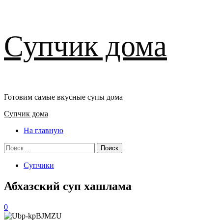
Перейти
Супчик дома
к
содержимому
Готовим самые вкусные супы дома
Основное
Супчик дома
меню
На главную
Найти:
Супчики
Абхазский суп хашлама
0