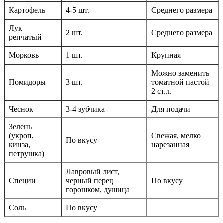
Картофель
4-5 шт.
Среднего размера
Лук
2 шт.
Среднего размера
репчатый
Морковь
1 шт.
Крупная
Можно заменить
Помидоры
3 шт.
томатной пастой
2 ст.л.
Чеснок
3-4 зубчика
Для подачи
Зелень
(укроп,
Свежая, мелко
По вкусу
кинза,
нарезанная
петрушка)
Лавровый лист,
Специи
черный перец
По вкусу
горошком, душица
Соль
По вкусу