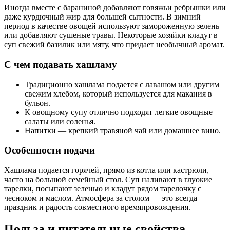
Иногда вместе с бараниной добавляют говяжьи ребрышки или
даже курдючный жир для большей сытности. В зимний
период в качестве овощей используют замороженную зелень
или добавляют сушеные травы. Некоторые хозяйки кладут в
суп свежий базилик или мяту, что придает необычный аромат.
С чем подавать хашламу
Традиционно хашлама подается с лавашом или другим
свежим хлебом, который используется для макания в
бульон.
К овощному супу отлично подходят легкие овощные
салаты или соленья.
Напитки — крепкий травяной чай или домашнее вино.
Особенности подачи
Хашлама подается горячей, прямо из котла или кастрюли,
часто на большой семейный стол. Суп наливают в глуокие
тарелки, посыпают зеленью и кладут рядом тарелочку с
чесноком и маслом. Атмосфера за столом — это всегда
праздник и радость совместного времяпровождения.
Польза и питательные свойства