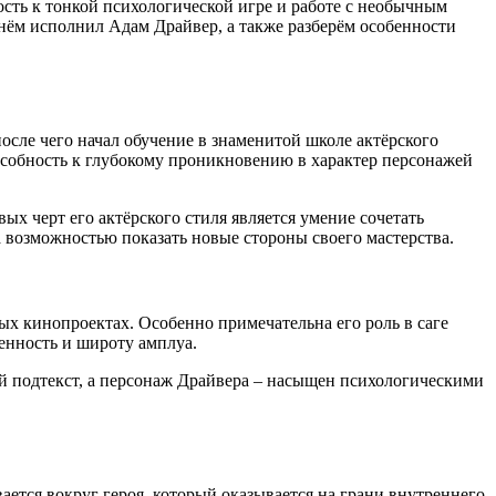
ость к тонкой психологической игре и работе с необычным
 нём исполнил Адам Драйвер, а также разберём особенности
осле чего начал обучение в знаменитой школе актёрского
пособность к глубокому проникновению в характер персонажей
х черт его актёрского стиля является умение сочетать
 возможностью показать новые стороны своего мастерства.
х кинопроектах. Особенно примечательна его роль в саге
енность и широту амплуа.
ий подтекст, а персонаж Драйвера – насыщен психологическими
ется вокруг героя, который оказывается на грани внутреннего