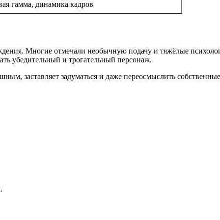
вая гамма, динамика кадров
ждения. Многие отмечали необычную подачу и тяжёлые психолог
вать убедительный и трогательный персонаж.
ушным, заставляет задуматься и даже переосмыслить собственны
.