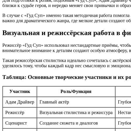
Для подготовки к ролям, подобным «Гуд Суп», Адам Драйвер ч
близки к судьбе героя, и нередко меняет свои привычки и обра
В случае с «Гуд Суп» именно такая методичная работа помогла
важно для драматического жанра, где мелкие детали создают о
Визуальная и режиссёрская работа в ф
Режиссёр «Гуд Суп» использовал нестандартные приёмы, чтоб
внимательное внимание к деталям создают особую атмосферу, 
Такая режиссёрская стилистика идеально сочеталась с актёрс
уделялось тому, чтобы каждый кадр нес смысловую и эмоциона
Таблица: Основные творческие участники и их р
Участник
Роль/Функция
Адам Драйвер
Главный актёр
Глубо
Режиссёр
Визуальная стилистика и режиссура
Неста
Сценарист
Создание сюжета и диалогов
Глубо