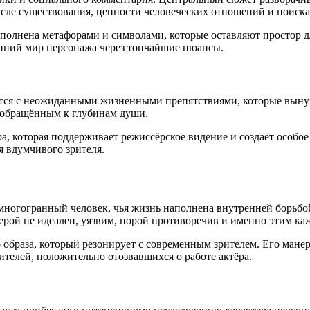
ысле существования, ценности человеческих отношений и поиск
олнена метафорами и символами, которые оставляют простор для
енний мир персонажа через тончайшие нюансы.
ается с неожиданными жизненными препятствиями, которые выну
, обращённым к глубинам души.
ра, которая поддерживает режиссёрское видение и создаёт особо
 вдумчивого зрителя.
многогранный человек, чья жизнь наполнена внутренней борьбой
герой не идеален, уязвим, порой противоречив и именно этим к
образа, который резонирует с современным зрителем. Его манер
телей, положительно отозвавшихся о работе актёра.