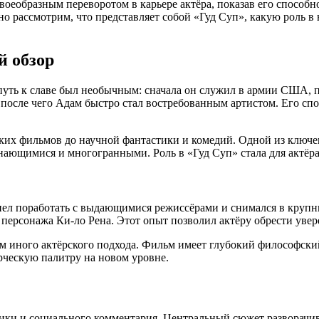
оеобразным переворотом в карьере актёра, показав его способн
о рассмотрим, что представляет собой «Гуд Суп», какую роль в
й обзор
 путь к славе был необычным: сначала он служил в армии США, п
, после чего Адам быстро стал востребованным артистом. Его с
ких фильмов до научной фантастики и комедий. Одной из ключевы
инающимися и многогранными. Роль в «Гуд Суп» стала для актёра
пел поработать с выдающимися режиссёрами и снимался в крупны
персонажа Ки-ло Рена. Этот опыт позволил актёру обрести увер
шим иного актёрского подхода. Фильм имеет глубокий философск
рческую палитру на новом уровне.
ики и социального комментария. Центральный сюжет разворачива