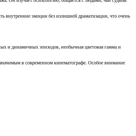
жа. Он изучает психологию, общается с людьми, чьи судьбы
ать внутренние эмоции без излишней драматизации, что очень
ых и динамичных эпизодов, необычная цветовая гамма и
и значимым в современном кинематографе. Особое внимание