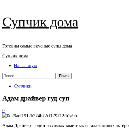
Перейти
Супчик дома
к
содержимому
Готовим самые вкусные супы дома
Основное
Супчик дома
меню
На главную
Найти:
Супчики
Адам драйвер гуд суп
0
Адам Драйвер – один из самых заметных и талантливых актёров