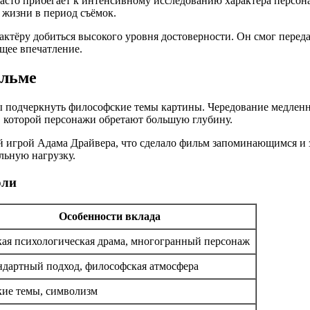
асто прибегает к интенсивному исследованию характера персона
з жизни в период съёмок.
 актёру добиться высокого уровня достоверности. Он смог перед
бщее впечатление.
ильме
ы подчеркнуть философские темы картины. Чередование медленн
в которой персонажи обретают большую глубину.
кой игрой Адама Драйвера, что сделало фильм запоминающимся 
льную нагрузку.
оли
Особенности вклада
кая психологическая драма, многогранный персонаж
ндартный подход, философская атмосфера
кие темы, символизм