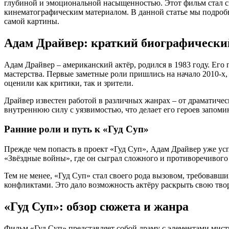
глубиной и эмоциональной насыщенностью. Этот фильм стал св
кинематографическим материалом. В данной статье мы подробн
самой картины.
Адам Драйвер: краткий биографически
Адам Драйвер – американский актёр, родился в 1983 году. Его
мастерства. Первые заметные роли пришлись на начало 2010-х
оценили как критики, так и зрители.
Драйвер известен работой в различных жанрах – от драматичес
внутреннюю силу с уязвимостью, что делает его героев запом
Ранние роли и путь к «Гуд Суп»
Прежде чем попасть в проект «Гуд Суп», Адам Драйвер уже ус
«Звёздные войны», где он сыграл сложного и противоречивого 
Тем не менее, «Гуд Суп» стал своего рода вызовом, требовав
конфликтами. Это дало возможность актёру раскрыть свою тво
«Гуд Суп»: обзор сюжета и жанра
Фильм «Гуд Суп» представляет собой драму с элементами мист