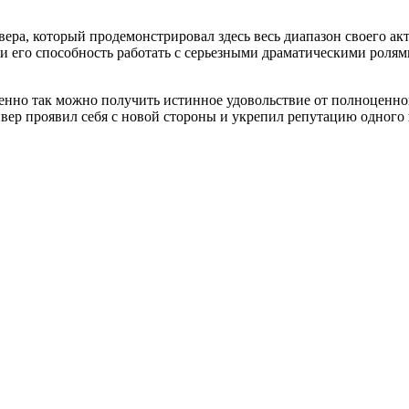
ера, который продемонстрировал здесь весь диапазон своего ак
и его способность работать с серьезными драматическими ролями
енно так можно получить истинное удовольствие от полноценног
йвер проявил себя с новой стороны и укрепил репутацию одного