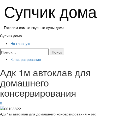
Перейти
Супчик дома
к
содержимому
Готовим самые вкусные супы дома
Основное
Супчик дома
меню
На главную
Найти:
Консервирование
Адк 1м автоклав для
домашнего
консервирования
0
Адк 1м автоклав для домашнего консервирования – это