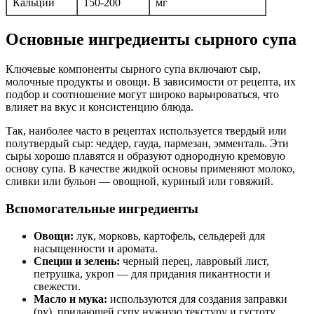
Кальций
150-200
мг
Основные ингредиенты сырного супа
Ключевые компоненты сырного супа включают сыр,
молочные продукты и овощи. В зависимости от рецепта, их
подбор и соотношение могут широко варьироваться, что
влияет на вкус и консистенцию блюда.
Так, наиболее часто в рецептах используется твердый или
полутвердый сыр: чеддер, гауда, пармезан, эмменталь. Эти
сыры хорошо плавятся и образуют однородную кремовую
основу супа. В качестве жидкой основы применяют молоко,
сливки или бульон — овощной, куриный или говяжий.
Вспомогательные ингредиенты
Овощи:
лук, морковь, картофель, сельдерей для
насыщенности и аромата.
Специи и зелень:
черный перец, лавровый лист,
петрушка, укроп — для придания пикантности и
свежести.
Масло и мука:
используются для создания заправки
(ру), придающей супу нужную текстуру и густоту.