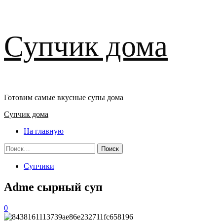
Перейти
Супчик дома
к
содержимому
Готовим самые вкусные супы дома
Основное
Супчик дома
меню
На главную
Найти:
Супчики
Adme сырный суп
0