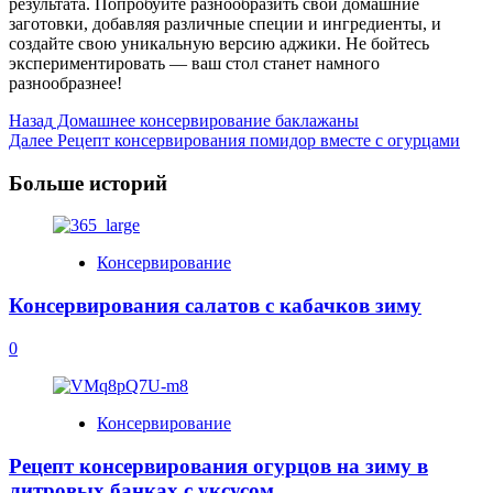
результата. Попробуйте разнообразить свои домашние
заготовки, добавляя различные специи и ингредиенты, и
создайте свою уникальную версию аджики. Не бойтесь
экспериментировать — ваш стол станет намного
разнообразнее!
Post
Назад
Домашнее консервирование баклажаны
Далее
Рецепт консервирования помидор вместе с огурцами
Navigation
Больше историй
Консервирование
Консервирования салатов с кабачков зиму
0
Консервирование
Рецепт консервирования огурцов на зиму в
литровых банках с уксусом