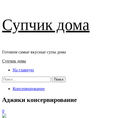
Перейти
Супчик дома
к
содержимому
Готовим самые вкусные супы дома
Основное
Супчик дома
меню
На главную
Найти:
Консервирование
Аджики консервирование
0