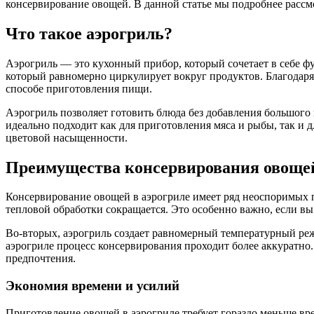
консервирование овощей. В данной статье мы подробнее рассм
Что такое аэрогриль?
Аэрогриль — это кухонный прибор, который сочетает в себе ф
который равномерно циркулирует вокруг продуктов. Благодаря
способе приготовления пищи.
Аэрогриль позволяет готовить блюда без добавления большого 
идеально подходит как для приготовления мяса и рыбы, так и
цветовой насыщенности.
Преимущества консервирования овощей
Консервирование овощей в аэрогриле имеет ряд неоспоримых п
тепловой обработки сокращается. Это особенно важно, если вы
Во-вторых, аэрогриль создает равномерный температурный реж
аэрогриле процесс консервирования проходит более аккуратно.
предпочтения.
Экономия времени и усилий
Приготовление овощей в аэрогриле требует гораздо меньше вре