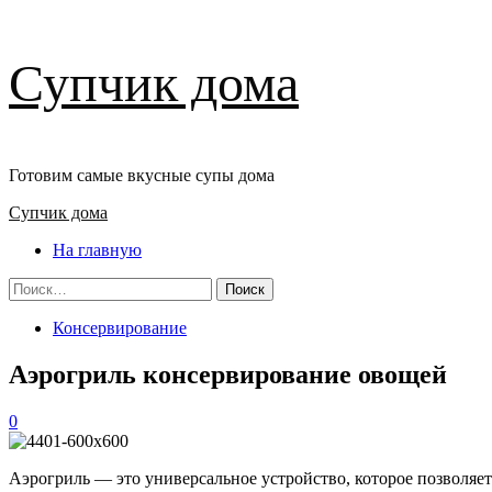
Перейти
Супчик дома
к
содержимому
Готовим самые вкусные супы дома
Основное
Супчик дома
меню
На главную
Найти:
Консервирование
Аэрогриль консервирование овощей
0
Аэрогриль — это универсальное устройство, которое позволяе