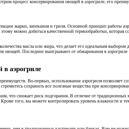
отрим процесс консервирования овощей в аэрогриле, его преиму
ункции жарки, запекания и гриля. Основной принцип работы аэро
 этому можно добиться качественной термообработки, которая 
количества масла или жира, что делает его идеальным выбором д
 для овощей. Последние выигрывают от обжаривания в аэрогрил
 в аэрогриле
реимуществ. Во-первых, использование аэрогриля позволяет со
 стремитесь сохранить все полезные вещества при консервирова
им, что снижает риск подгорания. В отличие от традиционных м
 Кроме того, вы можете контролировать уровень влажности и тем
мени, чем в традиционных кастрюлях или банках. Вам не нужно с