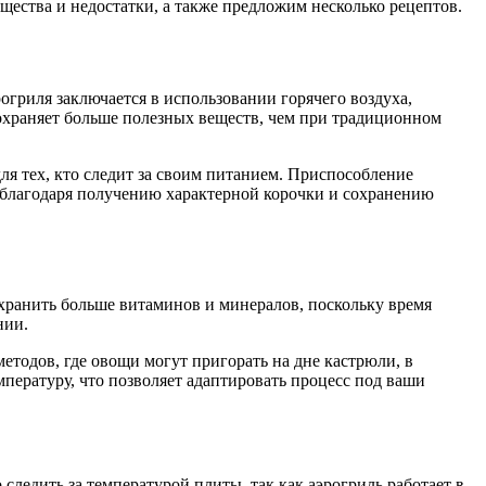
щества и недостатки, а также предложим несколько рецептов.
гриля заключается в использовании горячего воздуха,
сохраняет больше полезных веществ, чем при традиционном
ля тех, кто следит за своим питанием. Приспособление
е благодаря получению характерной корочки и сохранению
хранить больше витаминов и минералов, поскольку время
нии.
етодов, где овощи могут пригорать на дне кастрюли, в
пературу, что позволяет адаптировать процесс под ваши
ледить за температурой плиты, так как аэрогриль работает в