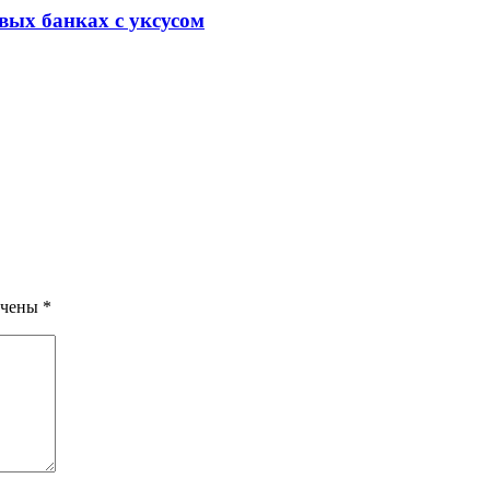
вых банках с уксусом
ечены
*