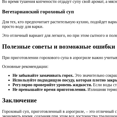
Во время тушения копчености отдадут супу свой аромат, а мяс
Вегетарианский гороховый суп
Для тех, кто предпочитает растительную кухню, подойдет вари
просто воду для варки.
Это отличный вариант для легкого, но при этом сытного и пол
Полезные советы и возможные ошибки
При приготовлении горохового супа в аэрогриле важно учитыв
Основные рекомендации:
Не забывайте замачивать горох.
Это значительно сокращ
Используйте подходящую посуду, которая плотно закр
Регулярно проверяйте уровень жидкости.
Если воды ст
Не превышайте время приготовления.
Излишняя термоо
Заключение
Гороховый суп, приготовленный в аэрогриле, – это отличный
экономить время, сохраняя при этом все достоинства традици