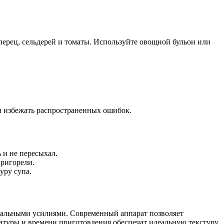
перец, сельдерей и томаты. Используйте овощной бульон или
ы избежать распространенных ошибок.
 и не пересыхал.
пригорели.
уру супа.
имальными усилиями. Современный аппарат позволяет
ратуры и времени приготовления обеспечат идеальную текстуру