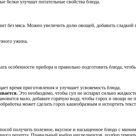
ные белки улучшат питательные свойства блюда.
ант без мяса. Можно увеличить долю овощей, добавить сладкий 
езного ужина.
ать особенности прибора и правильно подготовить блюда, чтоб
ает время приготовления и улучшает усвояемость блюда.
ывается.
Это необходимо, чтобы суп не испарял сильно жидкость
ановится мало, добавьте горячую воду, чтобы горох и овощи не 
бработка может сделать горох кашеобразным и испортить текст
 способ получить полезное, вкусное и насыщенное блюдо с мин
онного рецепта. Правильный выбор ингредиентов, подбор темпе