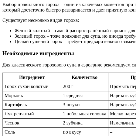
Выбор правильного гороха – один из ключевых моментов при п
который достаточно быстро разваривается и дает приятную ко
Существует несколько видов гороха:
Желтый колотый – самый распространённый вариант для с
Зеленый горох – тоже подходит для супа, но иногда треб
Целый сушеный горох – требует предварительного замачи
Необходимые ингредиенты
Для классического горохового супа в аэрогриле рекомендуем 
Ингредиент
Количество
Пр
Горох сухой колотый
200 г
Промыть пе
Морковь
1 средняя
Нарезать ку
Картофель
3 штуки
Нарезать ку
Лук репчатый
1 небольшая головка
Мелко нарез
Чеснок
2 зубчика
Измельчить
Соль
по вкусу
–