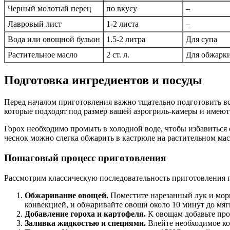
Черный молотый перец
по вкусу
–
Лавровый лист
1-2 листа
–
Вода или овощной бульон
1.5-2 литра
Для супа
Растительное масло
2 ст. л.
Для обжарк
Подготовка ингредиентов и посуды
Перед началом приготовления важно тщательно подготовить в
которые подходят под размер вашей аэрогриль-камеры и имею
Горох необходимо промыть в холодной воде, чтобы избавиться
чеснок можно слегка обжарить в кастрюле на растительном ма
Пошаговый процесс приготовления
Рассмотрим классическую последовательность приготовления г
Обжаривание овощей.
Поместите нарезанный лук и морк
конвекцией, и обжаривайте овощи около 10 минут до мягк
Добавление гороха и картофеля.
К овощам добавьте про
Заливка жидкостью и специями.
Влейте необходимое кол