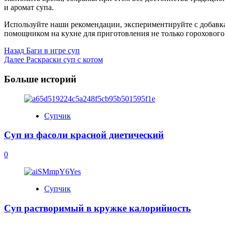
и аромат супа.
Используйте наши рекомендации, экспериментируйте с добавк
помощником на кухне для приготовления не только горохового
Post
Назад
Баги в игре суп
Далее
Раскраски суп с котом
Navigation
Больше историй
Супчик
Суп из фасоли красной диетический
0
Супчик
Суп растворимый в кружке калорийность