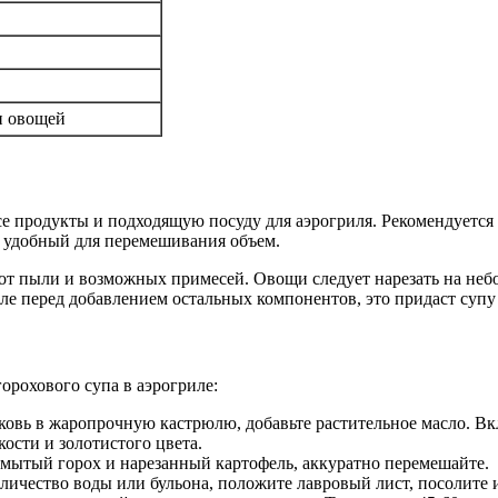
и овощей
се продукты и подходящую посуду для аэрогриля. Рекомендуетс
т удобный для перемешивания объем.
 от пыли и возможных примесей. Овощи следует нарезать на неб
сле перед добавлением остальных компонентов, это придаст суп
орохового супа в аэрогриле:
овь в жаропрочную кастрюлю, добавьте растительное масло. Вкл
ости и золотистого цвета.
мытый горох и нарезанный картофель, аккуратно перемешайте.
ичество воды или бульона, положите лавровый лист, посолите и