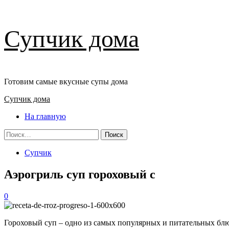
Перейти
Супчик дома
к
содержимому
Готовим самые вкусные супы дома
Основное
Супчик дома
меню
На главную
Найти:
Супчик
Аэрогриль суп гороховый с
0
Гороховый суп – одно из самых популярных и питательных блюд