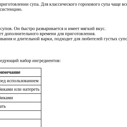
риготовлении супа. Для классического горохового супа чаще вс
нсистенцию.
упов. Он быстро разваривается и имеет мягкий вкус.
ует дополнительного времени для приготовления.
вания и длительной варки, подходит для любителей густых супо
следующий набор ингредиентов:
имечание
ред использованием
биками или натереть
биками
ать