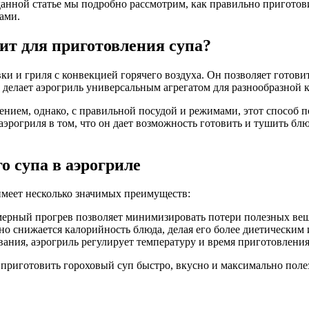
нной статье мы подробно рассмотрим, как правильно приготови
ами.
дит для приготовления супа?
и и гриля с конвекцией горячего воздуха. Он позволяет готови
о делает аэрогриль универсальным агрегатом для разнообразной 
ением, однако, с правильной посудой и режимами, этот способ п
эрогриля в том, что он дает возможность готовить и тушить блю
о супа в аэрогриле
имеет несколько значимых преимуществ:
рный прогрев позволяет минимизировать потери полезных веще
о снижается калорийность блюда, делая его более диетическим 
ания, аэрогриль регулирует температуру и время приготовления 
т приготовить гороховый суп быстро, вкусно и максимально поле