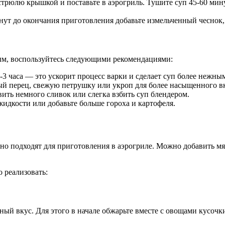
трюлю крышкой и поставьте в аэрогриль. Тушите суп 45-60 мину
нут до окончания приготовления добавьте измельченный чеснок,
ым, воспользуйтесь следующими рекомендациями:
-3 часа — это ускорит процесс варки и сделает суп более нежны
ый перец, свежую петрушку или укроп для более насыщенного вк
ть немного сливок или слегка взбить суп блендером.
жидкости или добавьте больше гороха и картофеля.
но подходят для приготовления в аэрогриле. Можно добавить м
 реализовать:
й вкус. Для этого в начале обжарьте вместе с овощами кусочки