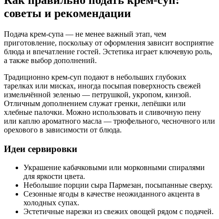
Как правильно подать крем-суп:
советы и рекомендации
Подача крем-супа — не менее важный этап, чем
приготовление, поскольку от оформления зависит восприятие
блюда и впечатление гостей. Эстетика играет ключевую роль,
а также выбор дополнений.
Традиционно крем-суп подают в небольших глубоких
тарелках или мисках, иногда посыпая поверхность свежей
измельчённой зеленью — петрушкой, укропом, кинзой.
Отличным дополнением служат гренки, лепёшки или
хлебные палочки. Можно использовать и сливочную пену
или каплю ароматного масла — трюфельного, чесночного или
орехового в зависимости от блюда.
Идеи сервировки
Украшение кабачковыми или морковными спиралями
для яркости цвета.
Небольшие порции сыра Пармезан, посыпанные сверху.
Сезонные ягоды в качестве неожиданного акцента в
холодных супах.
Эстетичные нарезки из свежих овощей рядом с подачей.