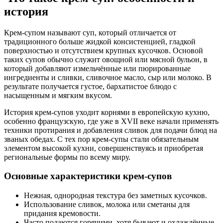
история
Крем-супом называют суп, который отличается от
традиционного больше жидкой консистенцией, гладкой
поверхностью и отсутствием крупных кусочков. Основой
таких супов обычно служит овощной или мясной бульон, в
который добавляют измельчённые или пюрированные
ингредиенты и сливки, сливочное масло, сыр или молоко. В
результате получается густое, бархатистое блюдо с
насыщенным и мягким вкусом.
История крем-супов уходит корнями в европейскую кухню,
особенно французскую, где уже в XVII веке начали применять
техники протирания и добавления сливок для подачи блюд на
званых обедах. С тех пор крем-супы стали обязательным
элементом высокой кухни, совершенствуясь и приобретая
региональные формы по всему миру.
Основные характеристики крем-супов
Нежная, однородная текстура без заметных кусочков.
Использование сливок, молока или сметаны для
придания кремовости.
Часто подаются горячими, хотя бывают и охлаждённые