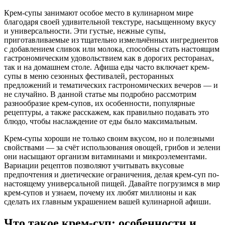
Крем-супы занимают особое место в кулинарном мире
благодаря своей удивительной текстуре, насыщенному вкусу
и универсальности. Эти густые, нежные супы,
приготавливаемые из тщательно измельчённых ингредиентов
с добавлением сливок или молока, способны стать настоящим
гастрономическим удовольствием как в дорогих ресторанах,
так и на домашнем столе. Афиша еды часто включает крем-
супы в меню сезонных фестивалей, ресторанных
предложений и тематических гастрономических вечеров — и
не случайно. В данной статье мы подробно рассмотрим
разнообразие крем-супов, их особенности, популярные
рецептуры, а также расскажем, как правильно подавать это
блюдо, чтобы наслаждение от еды было максимальным.
Крем-супы хороши не только своим вкусом, но и полезными
свойствами — за счёт использования овощей, грибов и зелени
они насыщают организм витаминами и микроэлементами.
Вариации рецептов позволяют учитывать вкусовые
предпочтения и диетические ограничения, делая крем-суп по-
настоящему универсальной пищей. Давайте погрузимся в мир
крем-супов и узнаем, почему их любят миллионы и как
сделать их главным украшением вашей кулинарной афиши.
Что такое крем-суп: особенности и