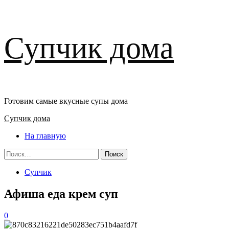
Перейти
Супчик дома
к
содержимому
Готовим самые вкусные супы дома
Основное
Супчик дома
меню
На главную
Найти:
Супчик
Афиша еда крем суп
0