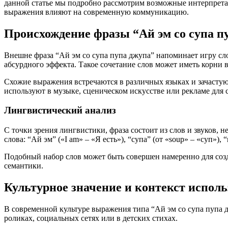
данной статье мы подробно рассмотрим возможные интерпретац
выражения влияют на современную коммуникацию.
Происхождение фразы “Ай эм со супа п
Внешне фраза “Ай эм со супа пупа джупа” напоминает игру сл
абсурдного эффекта. Такое сочетание слов может иметь корни 
Схожие выражения встречаются в различных языках и зачастую
используют в музыке, сценическом искусстве или рекламе для 
Лингвистический анализ
С точки зрения лингвистики, фраза состоит из слов и звуков,
слова: “Ай эм” («I am» – «Я есть»), “супа” (от «soup» – «суп»)
Подобный набор слов может быть совершен намеренно для соз
семантики.
Культурное значение и контекст испол
В современной культуре выражения типа “Ай эм со супа пупа 
роликах, социальных сетях или в детских стихах.