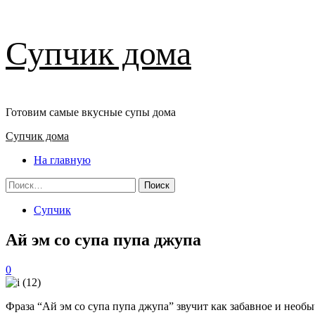
Перейти
Супчик дома
к
содержимому
Готовим самые вкусные супы дома
Основное
Супчик дома
меню
На главную
Найти:
Супчик
Ай эм со супа пупа джупа
0
Фраза “Ай эм со супа пупа джупа” звучит как забавное и необ