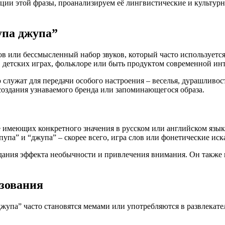
ии этой фразы, проанализируем её лингвистические и культурн
упа джупа”
ов или бессмысленный набор звуков, который часто используетс
в детских играх, фольклоре или быть продуктом современной ин
 служат для передачи особого настроения – веселья, дурашливо
создания узнаваемого бренда или запоминающегося образа.
 не имеющих конкретного значения в русском или английском яз
, “пупа” и “джупа” – скорее всего, игра слов или фонетические ис
дания эффекта необычности и привлечения внимания. Он также 
ьзования
джупа” часто становятся мемами или употребляются в развлекат