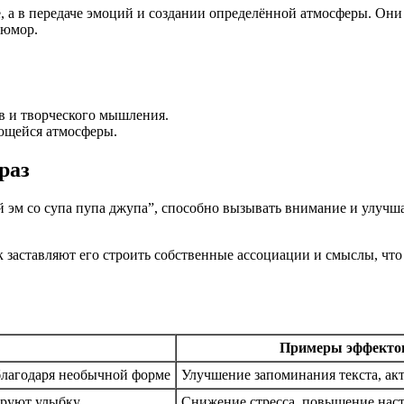
 а в передаче эмоций и создании определённой атмосферы. Он
 юмор.
ов и творческого мышления.
ющейся атмосферы.
раз
Ай эм со супа пупа джупа”, способно вызывать внимание и улу
 заставляют его строить собственные ассоциации и смыслы, чт
Примеры эффекто
лагодаря необычной форме
Улучшение запоминания текста, ак
руют улыбку
Снижение стресса, повышение нас