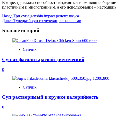
В мире, где важна способность выделяться и оживлять общени
пластичным и многогранным, а его использование – настоящим
Post
Назад
Три супа genshin impact рецепт вкуса
Далее
Турецкий суп из чечевицы с овощами
Navigation
Больше историй
Супчик
Суп из фасоли красной диетический
0
Супчик
Суп растворимый в кружке калорийность
0