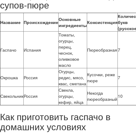
супов-пюре
Количес
Основные
Название
Происхождение
Консистенция
букв
ингредиенты
(русское
Томаты,
огурцы,
перец,
Гаспачо
Испания
Пюреобразная
7
чеснок,
оливковое
масло
Огурцы,
Кусочки, реже
Окрошка
Россия
редис, мясо,
7
пюре
квас, сметана
Свекла,
Некогда
Свекольник
Россия
огурцы,
10
пюреобразный
кефир, яйца
Как приготовить гаспачо в
домашних условиях