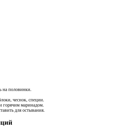
ь на половинки.
локи, чеснок, специи.
ки горячим маринадом.
ставить для остывания.
еций