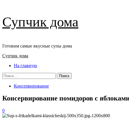
Перейти
Супчик дома
к
содержимому
Готовим самые вкусные супы дома
Основное
Супчик дома
меню
На главную
Найти:
Консервирование
Консервирование помидоров с яблокам
0