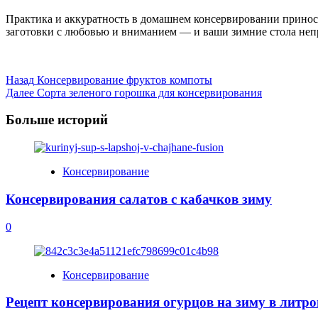
Практика и аккуратность в домашнем консервировании принося
заготовки с любовью и вниманием — и ваши зимние стола неп
Post
Назад
Консервирование фруктов компоты
Далее
Сорта зеленого горошка для консервирования
Navigation
Больше историй
Консервирование
Консервирования салатов с кабачков зиму
0
Консервирование
Рецепт консервирования огурцов на зиму в литро