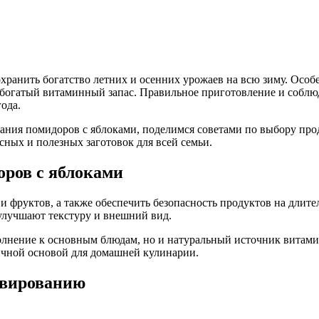
ранить богатство летних и осенних урожаев на всю зиму. Особ
и богатый витаминный запас. Правильное приготовление и собл
ода.
вания помидоров с яблоками, поделимся советами по выбору пр
сных и полезных заготовок для всей семьи.
ров с яблоками
и фруктов, а также обеспечить безопасность продуктов на длит
 улучшают текстуру и внешний вид.
полнение к основным блюдам, но и натуральный источник витами
ичной основой для домашней кулинарии.
рвированию