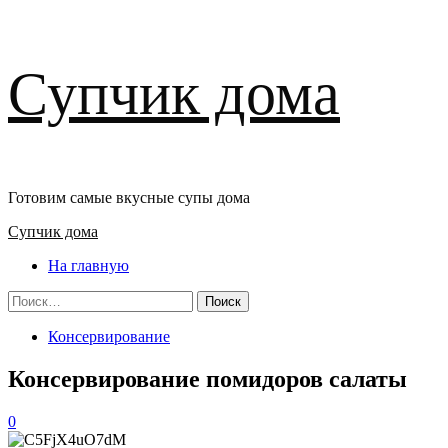
Перейти
Супчик дома
к
содержимому
Готовим самые вкусные супы дома
Основное
Супчик дома
меню
На главную
Найти:
Консервирование
Консервирование помидоров салаты
0