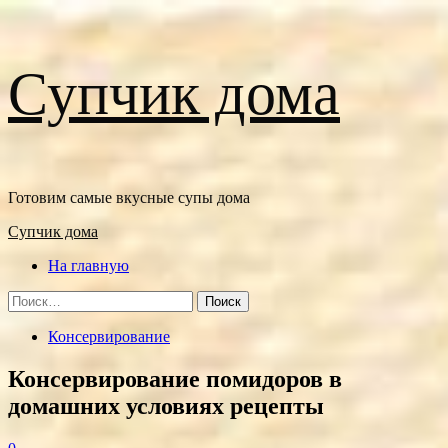
Перейти
Супчик дома
к
содержимому
Готовим самые вкусные супы дома
Основное
Супчик дома
меню
На главную
Найти:
Консервирование
Консервирование помидоров в
домашних условиях рецепты