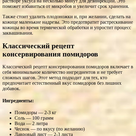
растворе уксуса на несколько минут для дезинфекции. Это
поможет избавиться от микробов и увеличит срок хранения.
Также стоит удалить плодоножки и, при желании, сделать на
кожице маленькие надрезы. Это предотвратит растрескивание
кожицы во время термической обработки и упростит процесс
заквашивания.
Классический рецепт
консервирования помидоров
Классический рецепт консервирования помидоров включает в
себя минимальное количество ингредиентов и не требует
сложных шагов. Этот метод подходит для тех, кто
предпочитает естественный вкус помидоров без лишних
добавок.
Ингредиенты:
Помидоры — 2-3 кг
Соль — 100 грамм
Вода — 2 литра
Чеснок — по вкусу (по желанию)
Лавровый лист — 2-3 листа