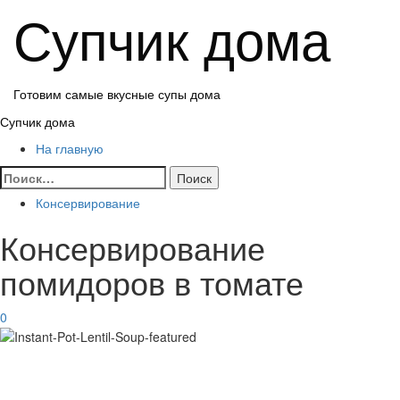
Перейти
Супчик дома
к
содержимому
Готовим самые вкусные супы дома
Основное
Супчик дома
меню
На главную
Найти:
Консервирование
Консервирование
помидоров в томате
0