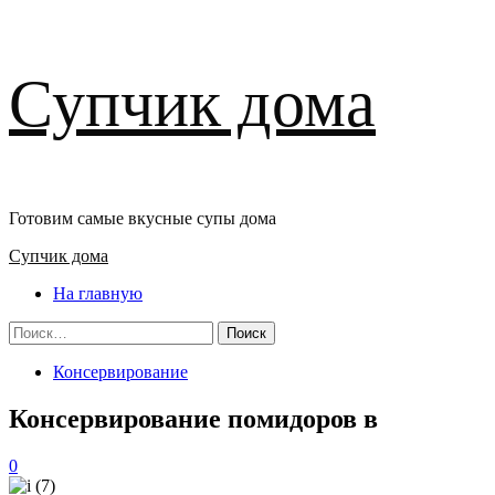
Перейти
Супчик дома
к
содержимому
Готовим самые вкусные супы дома
Основное
Супчик дома
меню
На главную
Найти:
Консервирование
Консервирование помидоров в
0