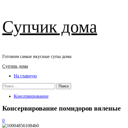
Перейти
Супчик дома
к
содержимому
Готовим самые вкусные супы дома
Основное
Супчик дома
меню
На главную
Найти:
Консервирование
Консервирование помидоров вяленые
0