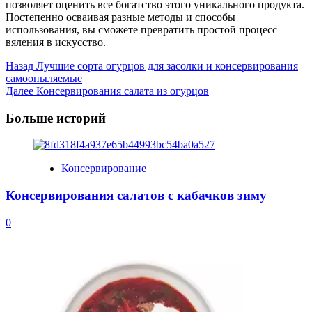
позволяет оценить все богатство этого уникального продукта.
Постепенно осваивая разные методы и способы
использования, вы сможете превратить простой процесс
вяления в искусство.
Post
Назад
Лучшие сорта огурцов для засолки и консервирования
самоопыляемые
Navigation
Далее
Консервирования салата из огурцов
Больше историй
Консервирование
Консервирования салатов с кабачков зиму
0