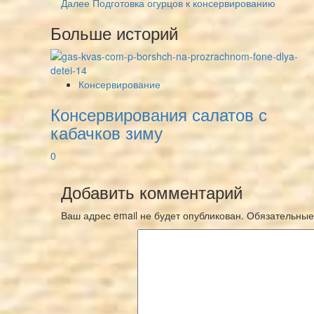
Далее
Подготовка огурцов к консервированию
Navigation
Больше историй
Консервирование
Консервирования салатов с
кабачков зиму
0
Добавить комментарий
Ваш адрес email не будет опубликован.
Обязательные