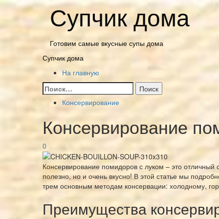
Перейти
Супчик дома
к
содержимому
Готовим самые вкусные супы дома
Основное
Супчик дома
меню
На главную
Найти:
Консервирование
Консервирование по
0
Консервирование помидоров с луком – это отличный с
полезно, но и очень вкусно! В этой статье мы подроб
трем основным методам консервации: холодному, гор
Преимущества консервир