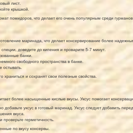
овый лист.
ройте крышкой.
омат помидоров, что делает его очень популярным среди гурманов
готовление маринада, что делает консервирование более надежны
и специи, доведите до кипения и проварите 5-7 минут.
изованные банки.
немного свободного пространства в банке.
е остывать.
го храниться и сохранят свои полезные свойства.
итает более насыщенные кислые вкусы. Уксус помогает консерваци
но добавьте уксус в готовый маринад. Уксус следует добавить перед
шения вкуса.
и проверьте герметичность.
енные по вкусу консервы.