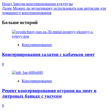
Post
Назад
Заводы консервирования кукурузы
Далее
Можно ли мультиварку использовать как автоклав для
Navigation
домашнего консервирования
Больше историй
Консервирование
Консервирования салатов с кабачков зиму
0
Консервирование
Рецепт консервирования огурцов на зиму в
литровых банках с уксусом
0