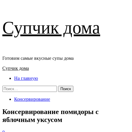
Перейти
Супчик дома
к
содержимому
Готовим самые вкусные супы дома
Основное
Супчик дома
меню
На главную
Найти:
Консервирование
Консервирование помидоры с
яблочным уксусом