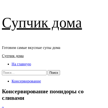
Перейти
Супчик дома
к
содержимому
Готовим самые вкусные супы дома
Основное
Супчик дома
меню
На главную
Найти:
Консервирование
Консервирование помидоры со
сливами