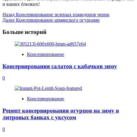
и ваших близких!
Post
Назад
Консервирование зеленых помидоров черри
Далее
Консервирование армянского огурцами
Navigation
Больше историй
Консервирование
Консервирования салатов с кабачков зиму
0
Консервирование
Рецепт консервирования огурцов на зиму в
литровых банках с уксусом
0