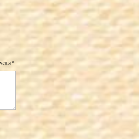
ечены
*