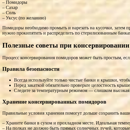
– Помидоры
– Сахар
– Соль
– Уксус (по желанию)
Помидоры необходимо промыть и нарезать на кусочки, затем п
нужно прокипятить и распределить по стерилизованным банкам
Полезные советы при консервировании
Процесс консервирования помидоров может быть простым, если
Правила безопасности
Всегда используйте только чистые банки и крышки, чтоб
Перед закаткой обязательно проверьте целостность крыш
Следите за температурным режимом — слишком высокая т
Хранение консервированных помидоров
Правильные условия хранения помогут дольше сохранить ваши
– Храните банки в сухом и прохладном месте. Идеальная темпер
– На полках не должно быть прямых солнечных лучей, которые