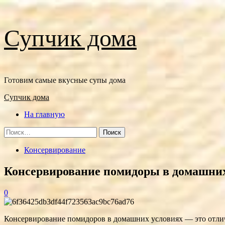
Перейти
Супчик дома
к
содержимому
Готовим самые вкусные супы дома
Основное
Супчик дома
меню
На главную
Найти:
Консервирование
Консервирование помидоры в домашних
0
Консервирование помидоров в домашних условиях — это отлич