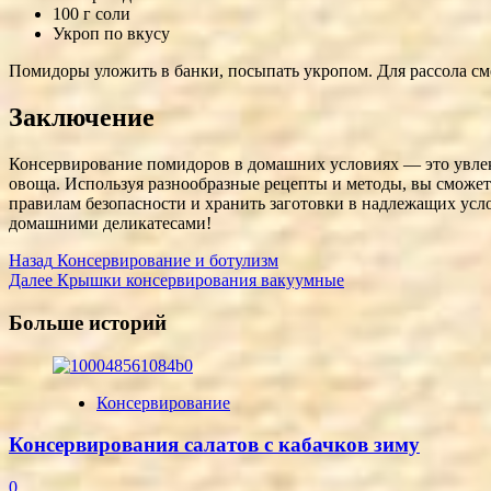
100 г соли
Укроп по вкусу
Помидоры уложить в банки, посыпать укропом. Для рассола сме
Заключение
Консервирование помидоров в домашних условиях — это увлекат
овоща. Используя разнообразные рецепты и методы, вы сможете
правилам безопасности и хранить заготовки в надлежащих усл
домашними деликатесами!
Post
Назад
Консервирование и ботулизм
Далее
Крышки консервирования вакуумные
Navigation
Больше историй
Консервирование
Консервирования салатов с кабачков зиму
0