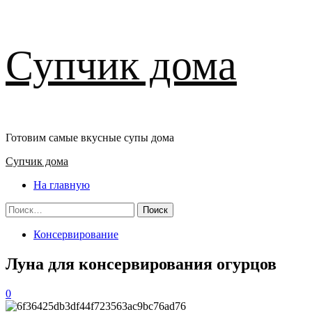
Перейти
Супчик дома
к
содержимому
Готовим самые вкусные супы дома
Основное
Супчик дома
меню
На главную
Найти:
Консервирование
Луна для консервирования огурцов
0