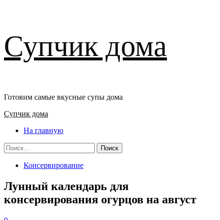
Перейти
Супчик дома
к
содержимому
Готовим самые вкусные супы дома
Основное
Супчик дома
меню
На главную
Найти:
Консервирование
Лунный календарь для
консервирования огурцов на август