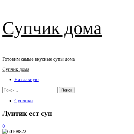
Перейти
Супчик дома
к
содержимому
Готовим самые вкусные супы дома
Основное
Супчик дома
меню
На главную
Найти:
Супчики
Лунтик ест суп
0