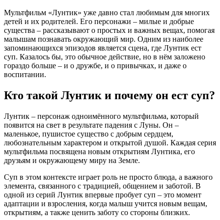
Мультфильм «Лунтик» уже давно стал любимым для многих
детей и их родителей. Его персонажи – милые и добрые
существа – рассказывают о простых и важных вещах, помогая
малышам познавать окружающий мир. Одним из наиболее
запоминающихся эпизодов является сцена, где Лунтик ест
суп. Казалось бы, это обычное действие, но в нём заложено
гораздо больше – и о дружбе, и о привычках, и даже о
воспитании.
Кто такой Лунтик и почему он ест суп?
Лунтик – персонаж одноимённого мультфильма, который
появится на свет в результате падения с Луны. Он –
маленькое, пушистое существо с добрым сердцем,
любознательным характером и открытой душой. Каждая серия
мультфильма посвящена новым открытиям Лунтика, его
друзьям и окружающему миру на Земле.
Суп в этом контексте играет роль не просто блюда, а важного
элемента, связанного с традицией, общением и заботой. В
одной из серий Лунтик впервые пробует суп – это момент
адаптации и взросления, когда малыш учится новым вещам,
открытиям, а также ценить заботу со стороны близких.