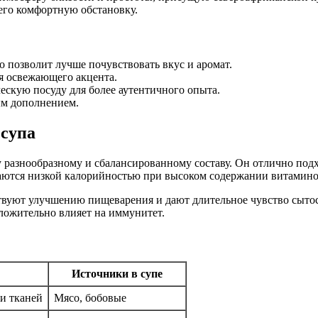
его комфортную обстановку.
 позволит лучше почувствовать вкус и аромат.
я освежающего акцента.
скую посуду для более аутентичного опыта.
ным дополнением.
 супа
у разнообразному и сбалансированному составу. Он отлично под
аются низкой калорийностью при высоком содержании витамино
твуют улучшению пищеварения и дают длительное чувство сытос
ложительно влияет на иммунитет.
Источники в супе
и тканей
Мясо, бобовые