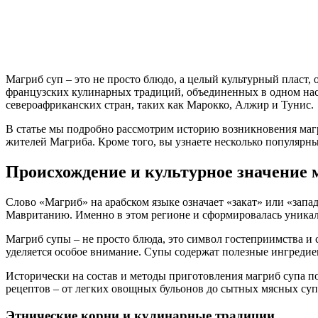
Магриб суп – это не просто блюдо, а целый культурный пласт,
французских кулинарных традиций, объединенных в одном нас
североафриканских стран, таких как Марокко, Алжир и Тунис.
В статье мы подробно рассмотрим историю возникновения магр
жителей Магриба. Кроме того, вы узнаете несколько популярн
Происхождение и культурное значение 
Слово «Магриб» на арабском языке означает «закат» или «зап
Мавританию. Именно в этом регионе и сформировалась уникаль
Магриб супы – не просто блюда, это символ гостеприимства и 
уделяется особое внимание. Супы содержат полезные ингреди
Исторически на состав и методы приготовления магриб супа п
рецептов – от легких овощных бульонов до сытных мясных суп
Этнические корни и кулинарные традиции