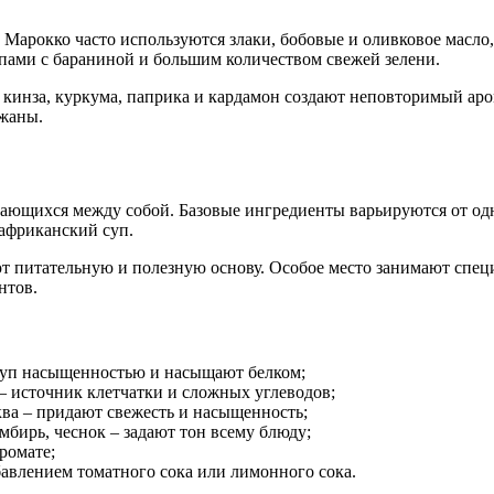
Марокко часто используются злаки, бобовые и оливковое масло, 
пами с бараниной и большим количеством свежей зелени.
 кинза, куркума, паприка и кардамон создают неповторимый аро
ажаны.
тающихся между собой. Базовые ингредиенты варьируются от одн
африканский суп.
ют питательную и полезную основу. Особое место занимают спец
нтов.
суп насыщенностью и насыщают белком;
 – источник клетчатки и сложных углеводов;
ква – придают свежесть и насыщенность;
мбирь, чеснок – задают тон всему блюду;
ромате;
бавлением томатного сока или лимонного сока.