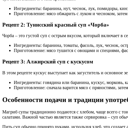
Ингредиенты: баранина, нут, чеснок, лук, помидоры, кинз
Приготовление: мясо обжарить с луком и чесноком, затем
Рецепт 2: Тунисский красный суп «Чорба»
Чорба – это густой суп с острым вкусом, который включает в 
Ингредиенты: баранина, томаты, фасоль, лук, чеснок, ос
Приготовление: мясо тушится с овощами и специями, фасо
Рецепт 3: Алжирский суп с кускусом
В этом рецепте кускус выступает как загуститель и основное 
Ингредиенты: говядина или баранина, кускус, морковь, ка
Приготовление: сначала варится мясо с пряностями, затем
Особенности подачи и традиции употре
Магриб супы традиционно подаются с хлебом, чаще всего с то
салатами. Важной частью является также сервировка – суп обы
Пить суп обычно принято руками, используя хлеб, что создает