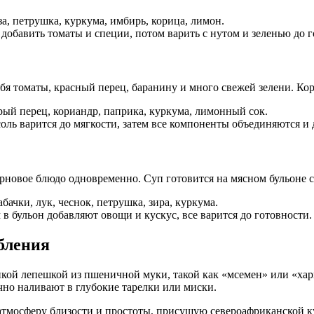
а, петрушка, куркума, имбирь, корица, лимон.
 добавить томаты и специи, потом варить с нутом и зеленью до г
себя томаты, красный перец, баранину и много свежей зелени. 
трый перец, кориандр, паприка, куркума, лимонный сок.
ль варится до мягкости, затем все компоненты объединяются и 
зерновое блюдо одновременно. Суп готовится на мясном бульоне 
бачки, лук, чеснок, петрушка, зира, куркума.
 в бульон добавляют овощи и кускус, все варится до готовности.
бления
нкой лепешкой из пшеничной муки, такой как «мсемен» или «хар
чно наливают в глубокие тарелки или миски.
 атмосферу близости и простоты, присущую североафриканской к