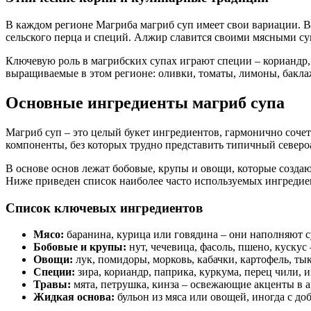
В каждом регионе Магриба магриб суп имеет свои вариации. В 
сельского перца и специй. Алжир славится своими мясными су
Ключевую роль в магрибских супах играют специи – кориандр,
выращиваемые в этом регионе: оливки, томаты, лимоны, бакл
Основные ингредиенты магриб супа
Магриб суп – это целый букет ингредиентов, гармонично соче
компоненты, без которых трудно представить типичный северо
В основе основ лежат бобовые, крупы и овощи, которые созда
Ниже приведен список наиболее часто используемых ингредие
Список ключевых ингредиентов
Мясо:
баранина, курица или говядина – они наполняют 
Бобовые и крупы:
нут, чечевица, фасоль, пшено, кускус
Овощи:
лук, помидоры, морковь, кабачки, картофель, ты
Специи:
зира, кориандр, паприка, куркума, перец чили, и
Травы:
мята, петрушка, кинза – освежающие акценты в а
Жидкая основа:
бульон из мяса или овощей, иногда с до