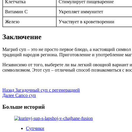
Клетчатка
Стимулирует пищеварение
Витамин С
Укрепляет иммунитет
Железо
Участвует в кроветворении
Заключение
Магриб суп – это не просто первое блюдо, а настоящий симво
традиций народов региона. Приготовление и употребление магр
Независимо от того, выберете ли вы легкий овощной вариант 
символизмом. Этот суп – отличный способ познакомиться с во
Post
Назад
Загадочный суп с регенерацией
Далее
Сапсо суп
Navigation
Больше историй
Супчики