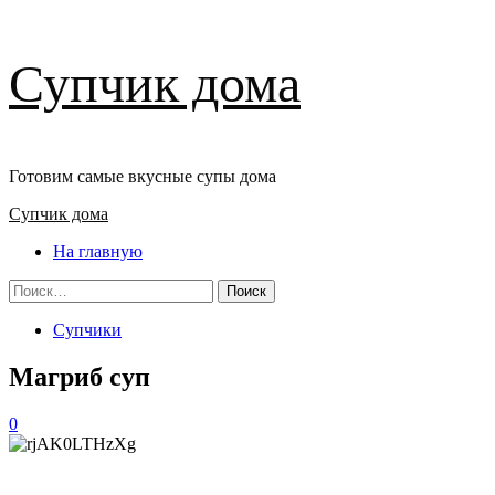
Перейти
Супчик дома
к
содержимому
Готовим самые вкусные супы дома
Основное
Супчик дома
меню
На главную
Найти:
Супчики
Магриб суп
0