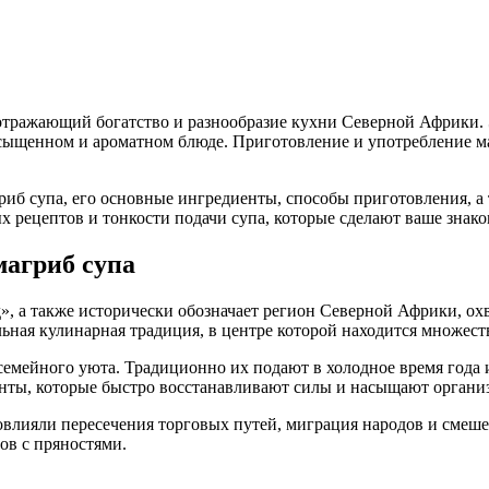
 отражающий богатство и разнообразие кухни Северной Африки. 
ыщенном и ароматном блюде. Приготовление и употребление маг
иб супа, его основные ингредиенты, способы приготовления, а 
ых рецептов и тонкости подачи супа, которые сделают ваше зн
магриб супа
ад», а также исторически обозначает регион Северной Африки,
ная кулинарная традиция, в центре которой находится множест
семейного уюта. Традиционно их подают в холодное время года 
енты, которые быстро восстанавливают силы и насыщают органи
овлияли пересечения торговых путей, миграция народов и смеше
ов с пряностями.