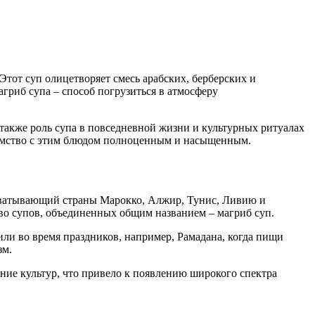
Этот суп олицетворяет смесь арабских, берберских и
риб супа – способ погрузиться в атмосферу
также роль супа в повседневной жизни и культурных ритуалах
акомство с этим блюдом полноценным и насыщенным.
 охватывающий страны Марокко, Алжир, Тунис, Ливию и
во супов, объединенных общим названием – магриб суп.
или во время праздников, например, Рамадана, когда пищи
зм.
ние культур, что привело к появлению широкого спектра